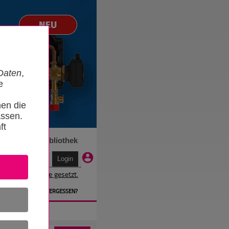
Daten
,
e
nen die
ssen.
ft
n
Termine
Bibliothek
r wird ein Cookie gesetzt.
EN
» PASSWORT VERGESSEN?