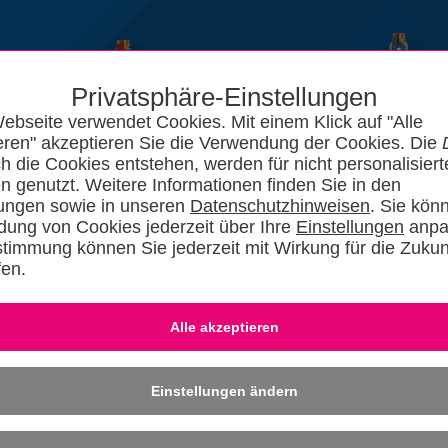
Privatsphäre-Einstellungen
ebseite verwendet Cookies. Mit einem Klick auf "Alle
eren" akzeptieren Sie die Verwendung der Cookies. Die
ch die Cookies entstehen, werden für nicht personalisiert
n genutzt. Weitere Informationen finden Sie in den
lungen sowie in unseren
Datenschutzhinweisen
. Sie kön
ung von Cookies jederzeit über Ihre
Einstellungen
anpa
stimmung können Sie jederzeit mit Wirkung für die Zukun
fen.
News
Kataloge
Forum
SHKszene
Jobs
SHKvideo
SHKwisse
Eingeloggt bleiben
-
Dafü
» REGISTRIER
Einstellungen ändern
othek
QR-Code