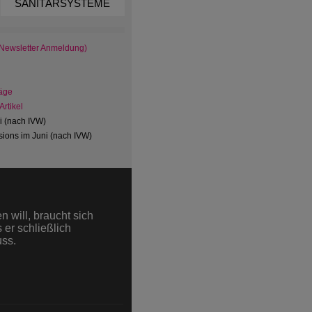
SANITÄRSYSTEME
 Newsletter Anmeldung)
äge
rtikel
ni (nach IVW)
ions im Juni (nach IVW)
 will, braucht sich
 er schließlich
uss.