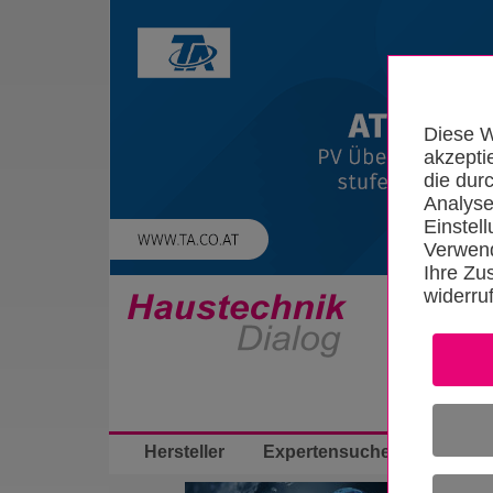
Diese W
akzepti
die dur
Analyse
Einstel
Verwend
Ihre Zu
widerru
Startseite
Hersteller
Expertensuche
App-Bibli