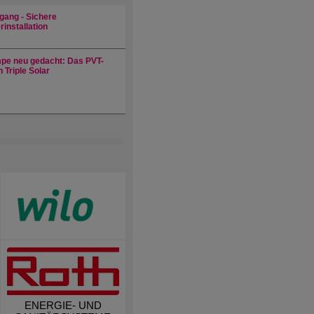
gang - Sichere
installation
e neu gedacht: Das PVT-
 Triple Solar
ENERGIE- UND