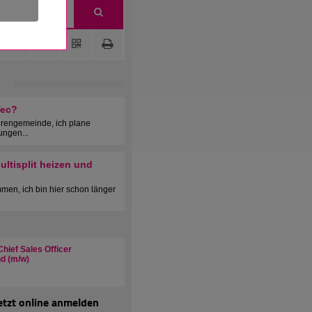
Tec?
orengemeinde, ich plane
ungen...
ltisplit heizen und
men, ich bin hier schon länger
hief Sales Officer
d (m/w)
etzt online anmelden