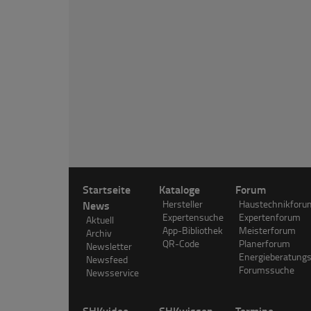
Startseite
Kataloge
Forum
News
Hersteller
Haustechnikforu
Expertensuche
Expertenforum
Aktuell
App-Bibliothek
Meisterforum
Archiv
QR-Code
Planerforum
Newsletter
Energieberatung
Newsfeed
Forumssuche
Newsservice
SHKvideo
SHKwissen
Termine