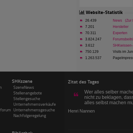
Website-Statistik
26.439
News
(Zur
7.201
Hersteller
70.311
Experten
3.824.247
Forumsbeitr
3.612
SHKwissen-A
750.129
Visits im Ju
1.263.537
PageImpress
SHKszene
Zitat des Tages
m
SzeneNews
Wer alles selber machen
Stellenangebote
nicht zu beklagen, dass
Stellengesuche
alles selbst machen m
Unternehmensverkäufe
sforum
Unternehmensgesuche
Henri Nannen
Nachfolgeregelung
Bibliothek