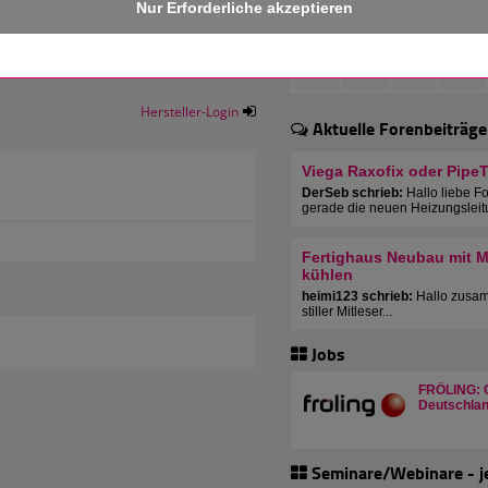
Hersteller-Login
Aktuelle Forenbeiträge
Viega Raxofix oder Pipe
DerSeb schrieb:
Hallo liebe F
gerade die neuen Heizungsleit
Fertighaus Neubau mit Mu
kühlen
heimi123 schrieb:
Hallo zusam
stiller Mitleser...
Jobs
FRÖLING: C
Deutschlan
Seminare/Webinare - j