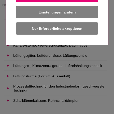
PRODUKTE
Einstellungen ändern
Absperrklappen, Drosselklappen, Jalousieklappen
Entrauchung und Brandschutz
Industrieventilatoren (Radialventilatoren)
Kanalsysteme, Wetterschutzgitter, Dachhauben
Lüftungsgitter, Luftdurchlässe, Lüftungsventile
Lüftungss-, Klimazentralgeräte, Luftreinhaltungstechnik
Lüftungstürme (Fortluft, Aussenluft)
Prozesslufttechnik für den Industriebedarf (geschweisste
Technik)
Schalldämmkulissen, Rohrschalldämpfer