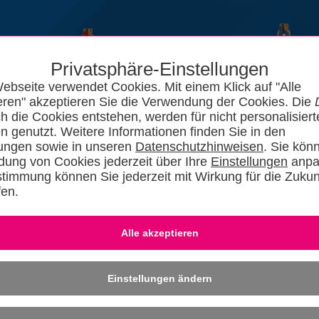
Privatsphäre-Einstellungen
ebseite verwendet Cookies. Mit einem Klick auf "Alle
eren" akzeptieren Sie die Verwendung der Cookies. Die
ch die Cookies entstehen, werden für nicht personalisiert
n genutzt. Weitere Informationen finden Sie in den
lungen sowie in unseren
Datenschutzhinweisen
. Sie kön
ung von Cookies jederzeit über Ihre
Einstellungen
anpa
stimmung können Sie jederzeit mit Wirkung für die Zukun
fen.
News
Kataloge
Forum
SHKszene
Jobs
SHKvideo
SHKwisse
Eingeloggt bleiben
-
Dafü
» REGISTRIER
Einstellungen ändern
othek
QR-Code