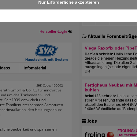
Hersteller-Login
Aktuelle Forenbeiträge
Viega Raxofix oder Pipe
DerSeb schrieb:
Hallo liebe F
gerade die neuen Heizungsleit
Altbausanierung. Die alten Sta
rausgeflogen (schade eigentlic
ideos
Infomaterial
Die...
Fertighaus Neubau mit Mu
SHK-Code: 100002
serath GmbH & Co. KG für innovative
kühlen
und um das Trinkwasser- und
heimi123 schrieb:
Hallo zusam
 Seit 1939 entwickelt und
stiller Mitleser und finde das F
̈hrte Familienunternehmen Armaturen
aktuell den Bau eines EFH (KfW
140m² Wohnfläche auf Bodenplat
sserinstallation, den Heizungsschutz
:
Jobs
ässliche Sauberkeit und sparsamen
FRÖLING: C
Deutschlan