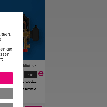
Daten
,
e
nen die
ssen.
ft
n
Termine
Bibliothek
r wird ein Cookie gesetzt.
EN
» PASSWORT VERGESSEN?