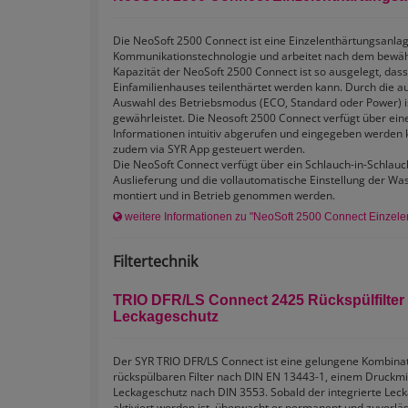
Die NeoSoft 2500 Connect ist eine Einzelenthärtungsanla
Kommunikationstechnologie und arbeitet nach dem bewäh
Kapazität der NeoSoft 2500 Connect ist so ausgelegt, da
Einfamilienhauses teilenthärtet werden kann. Durch die 
Auswahl des Betriebsmodus (ECO, Standard oder Power) is
gewährleistet. Die Neosoft 2500 Connect verfügt über ei
Informationen intuitiv abgerufen und eingegeben werden kö
zudem via SYR App gesteuert werden.
Die NeoSoft Connect verfügt über ein Schlauch-in-Schlauc
Auslieferung und die vollautomatische Einstellung der Wa
montiert und in Betrieb genommen werden.
weitere Informationen zu "NeoSoft 2500 Connect Einzele
Filtertechnik
TRIO DFR/LS Connect 2425 Rückspülfilter
Leckageschutz
Der SYR TRIO DFR/LS Connect ist eine gelungene Kombina
rückspülbaren Filter nach DIN EN 13443-1, einem Druckm
Leckageschutz nach DIN 3553. Sobald der integrierte Lec
aktiviert worden ist, überwacht er permanent und zuverlässi