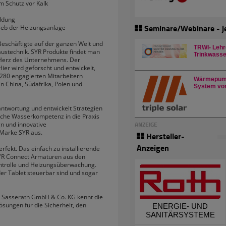
m Schutz vor Kalk
ildung
Seminare/Webinare - j
rieb der Heizungsanlage
eschäftigte auf der ganzen Welt und
TRWI- Lehr
austechnik. SYR Produkte findet man
Trinkwasser
 Herz des Unternehmens. Der
ier wird geforscht und entwickelt,
280 engagierten Mitarbeitern
Wärmepump
in China, Südafrika, Polen und
System von
antwortung und entwickelt Strategien
sche Wasserkompetenz in die Praxis
ANZEIGE
n und innovative
Marke SYR aus.
Hersteller-
Anzeigen
ekt. Das einfach zu installierende
SYR Connect Armaturen aus den
ntrolle und Heizungsüberwachung.
er Tablet steuerbar sind und sogar
 Sasserath GmbH & Co. KG kennt die
ösungen für die Sicherheit, den
ENERGIE- UND
SANITÄRSYSTEME