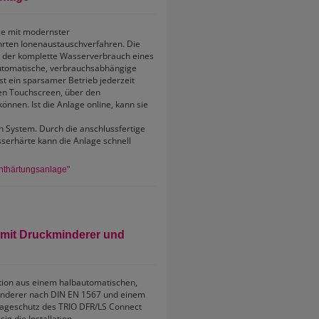
ge mit modernster
rten Ionenaustauschverfahren. Die
ss der komplette Wasserverbrauch eines
automatische, verbrauchsabhängige
t ein sparsamer Betrieb jederzeit
nen Touchscreen, über den
nnen. Ist die Anlage online, kann sie
h System. Durch die anschlussfertige
sserhärte kann die Anlage schnell
nthärtungsanlage"
 mit Druckminderer und
tion aus einem halbautomatischen,
inderer nach DIN EN 1567 und einem
kageschutz des TRIO DFR/LS Connect
g die Installation.