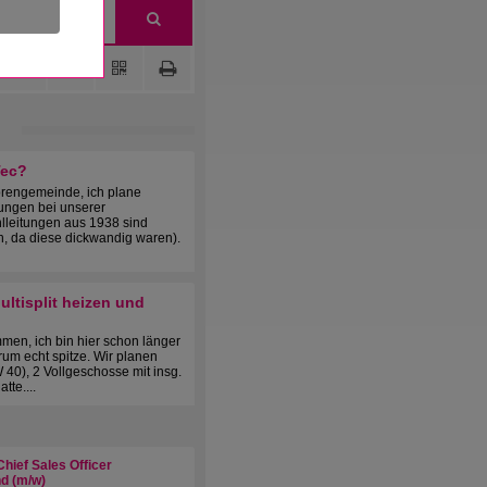
Tec?
orengemeinde, ich plane
ungen bei unserer
hlleitungen aus 1938 sind
h, da diese dickwandig waren).
ltisplit heizen und
men, ich bin hier schon länger
orum echt spitze. Wir planen
 40), 2 Vollgeschosse mit insg.
te....
hief Sales Officer
d (m/w)