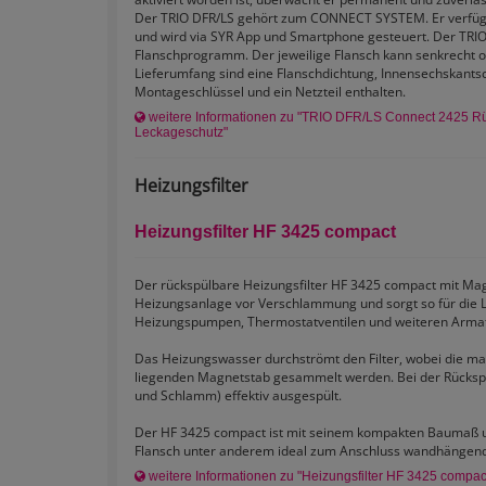
Der TRIO DFR/LS gehört zum CONNECT SYSTEM. Er verfüg
und wird via SYR App und Smartphone gesteuert. Der TRIO
Flanschprogramm. Der jeweilige Flansch kann senkrecht 
Lieferumfang sind eine Flanschdichtung, Innensechskants
Montageschlüssel und ein Netzteil enthalten.
weitere Informationen zu "TRIO DFR/LS Connect 2425 Rüc
Leckageschutz"
Heizungsfilter
Heizungsfilter HF 3425 compact
Der rückspülbare Heizungsfilter HF 3425 compact mit Ma
Heizungsanlage vor Verschlammung und sorgt so für die 
Heizungspumpen, Thermostatventilen und weiteren Armatu
Das Heizungswasser durchströmt den Filter, wobei die m
liegenden Magnetstab gesammelt werden. Bei der Rücksp
und Schlamm) effektiv ausgespült.
Der HF 3425 compact ist mit seinem kompakten Baumaß u
Flansch unter anderem ideal zum Anschluss wandhängend
weitere Informationen zu "Heizungsfilter HF 3425 compac