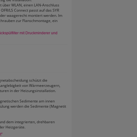
t über WLAN, einen LAN-Anschluss
 DFR/LS Connect passt auf das SYR
oder waagerecht montiert werden. Im
chrauben zur Flanschmontage, ein
kspülfilter mit Druckminderer und
gnetabscheidung schützt die
Langlebigkeit von Wärmeerzeugern,
ren in der Heizungsinstallation.
agnetischen Sedimente am innen
ülung werden die Sedimente (Magnetit
nd dem integrierten, drehbaren
er Heizgeräte.
t"