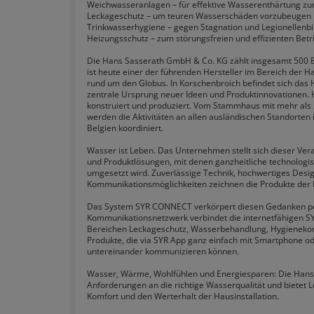
Weichwasseranlagen – für effektive Wasserenthärtung zu
Leckageschutz – um teuren Wasserschäden vorzubeugen
Trinkwasserhygiene – gegen Stagnation und Legionellenb
Heizungsschutz – zum störungsfreien und effizienten Bet
Die Hans Sasserath GmbH & Co. KG zählt insgesamt 500 B
ist heute einer der führenden Hersteller im Bereich der H
rund um den Globus. In Korschenbroich befindet sich das
zentrale Ursprung neuer Ideen und Produktinnovationen. H
konstruiert und produziert. Vom Stammhaus mit mehr als 
werden die Aktivitäten an allen ausländischen Standorten 
Belgien koordiniert.
Wasser ist Leben. Das Unternehmen stellt sich dieser Ver
und Produktlösungen, mit denen ganzheitliche technologi
umgesetzt wird. Zuverlässige Technik, hochwertiges Desig
Kommunikationsmöglichkeiten zeichnen die Produkte der 
Das System SYR CONNECT verkörpert diesen Gedanken perf
Kommunikationsnetzwerk verbindet die internetfähigen 
Bereichen Leckageschutz, Wasserbehandlung, Hygieneko
Produkte, die via SYR App ganz einfach mit Smartphone od
untereinander kommunizieren können.
Wasser, Wärme, Wohlfühlen und Energiesparen: Die Hans
Anforderungen an die richtige Wasserqualität und bietet L
Komfort und den Werterhalt der Hausinstallation.