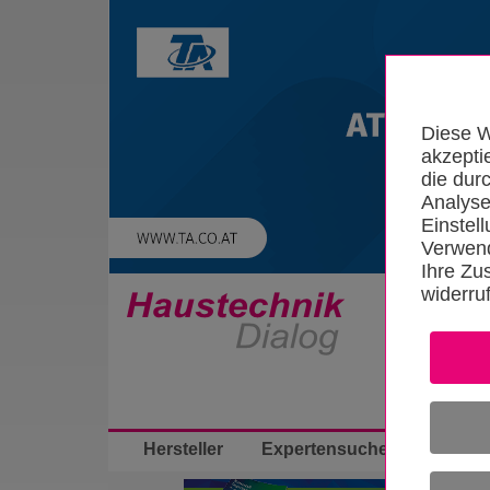
Diese W
akzepti
die dur
Analyse
Einstel
Verwend
Ihre Zu
widerru
Startseite
Hersteller
Expertensuche
App-Bibli