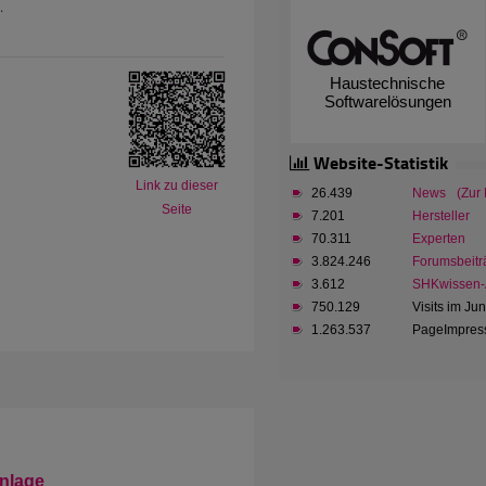
.
Haustechnische
Softwarelösungen
Website-Statistik
Link zu dieser
26.439
News
(Zur
Seite
7.201
Hersteller
70.311
Experten
3.824.246
Forumsbeitr
3.612
SHKwissen-A
750.129
Visits im Ju
1.263.537
PageImpress
nlage