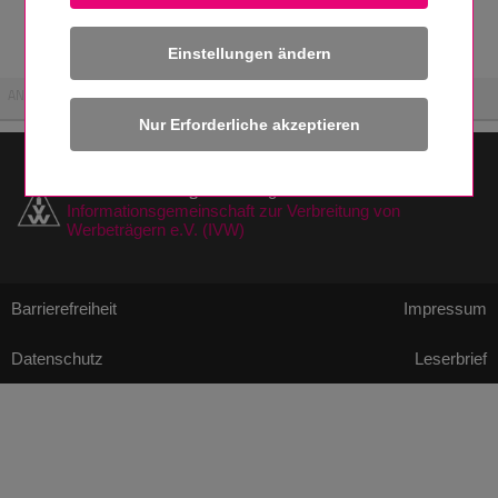
Seite
Einstellungen ändern
ANZEIGE
haustechnikdialog.de
ist Mitglied der
Informationsgemeinschaft zur Verbreitung von
Werbeträgern e.V. (IVW)
Barrierefreiheit
Impressum
Datenschutz
Leserbrief