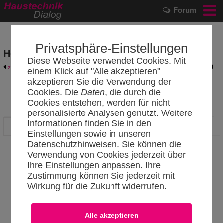
Forum
Privatsphäre-Einstellungen
Hersteller- und Produktkatalog
Diese Webseite verwendet Cookies. Mit
zurück zum Katalog
Hersteller-Login
einem Klick auf "Alle akzeptieren"
akzeptieren Sie die Verwendung der
Cookies. Die
Daten
, die durch die
Fraunhofer Informationszentrum Raum und Bau IRB
Cookies entstehen, werden für nicht
personalisierte Analysen genutzt. Weitere
Informationen finden Sie in den
Hersteller
News
Einstellungen sowie in unseren
Datenschutzhinweisen
. Sie können die
Verwendung von Cookies jederzeit über
SHK-Code: 102526
Ihre
Einstellungen
anpassen. Ihre
Zustimmung können Sie jederzeit mit
Nobelstraße 12
Wirkung für die Zukunft widerrufen.
70569 Stuttgart
Telefon: 0711 970-2500
Fax: 0711 970-2507
Link zu dieser