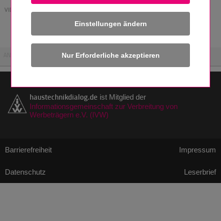
VIDEOS
Einstellungen ändern
Aktuell sind keine Videos verfügbar
ANZEIGE
haustechnikdialog.de
ist Mitglied der
Informationsgemeinschaft zur Verbreitung von
Werbeträgern e.V. (IVW)
Barrierefreiheit
Impressum
Datenschutz
Leserbrief