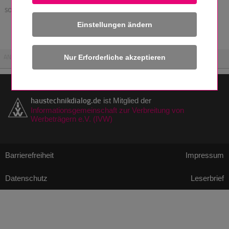
SOFTWARE
Einstellungen ändern
Aktuell ist keine Software verfügbar
ANZEIGE
haustechnikdialog.de
ist Mitglied der
Informationsgemeinschaft zur Verbreitung von
Werbeträgern e.V. (IVW)
Barrierefreiheit
Impressum
Datenschutz
Leserbrief