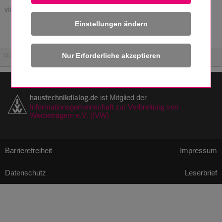
VIDEOS
Einstellungen ändern
Aktuell sind keine Videos verfügbar
ANZEIGE
haustechnikdialog.de
ist Mitglied der
Informationsgemeinschaft zur Verbreitung von
Werbeträgern e.V. (IVW)
Barrierefreiheit
Impressum
Datenschutz
Leserbrief