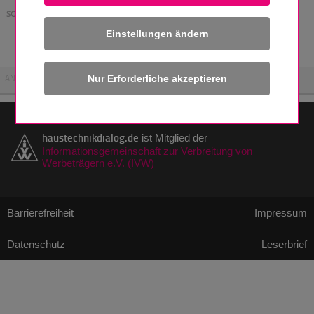
SOFTWARE
Einstellungen ändern
Aktuell ist keine Software verfügbar
ANZEIGE
haustechnikdialog.de
ist Mitglied der
Informationsgemeinschaft zur Verbreitung von
Werbeträgern e.V. (IVW)
Barrierefreiheit
Impressum
Datenschutz
Leserbrief