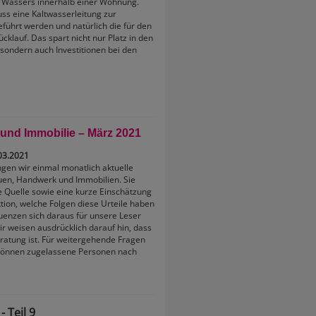
 Wassers innerhalb einer Wohnung.
uss eine Kaltwasserleitung zur
führt werden und natürlich die für den
cklauf. Das spart nicht nur Platz in den
sondern auch Investitionen bei den
 und Immobilie – März 2021
03.2021
ingen wir einmal monatlich aktuelle
uen, Handwerk und Immobilien. Sie
e Quelle sowie eine kurze Einschätzung
ion, welche Folgen diese Urteile haben
enzen sich daraus für unsere Leser
ir weisen ausdrücklich darauf hin, dass
ratung ist. Für weitergehende Fragen
 können zugelassene Personen nach
 Teil 9