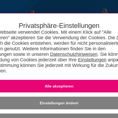
Privatsphäre-Einstellungen
ebseite verwendet Cookies. Mit einem Klick auf "Alle
eren" akzeptieren Sie die Verwendung der Cookies. Die
ch die Cookies entstehen, werden für nicht personalisiert
n genutzt. Weitere Informationen finden Sie in den
lungen sowie in unseren
Datenschutzhinweisen
. Sie kön
ung von Cookies jederzeit über Ihre
Einstellungen
anpa
stimmung können Sie jederzeit mit Wirkung für die Zukun
fen.
News
Kataloge
Forum
SHKszene
Jobs
SHKvideo
SHKwisse
Eingeloggt bleiben
-
Dafü
» REGISTRIER
Einstellungen ändern
othek
QR-Code