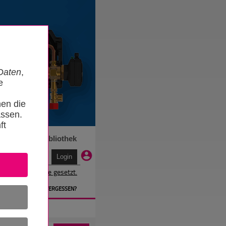
Daten
,
e
nen die
ssen.
ft
n
Termine
Bibliothek
r wird ein Cookie gesetzt.
EN
» PASSWORT VERGESSEN?