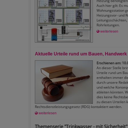
Heizung benötigten
Auch hier gilt: Es m
Wohnungsstation ge
Heizungsvor- und Rü
Leitungsschächten, 
Rohrleitungen.
weiterlesen
Aktuelle Urteile rund um Bauen, Handwerk
Erschienen am: 10.
An dieser Stelle br
Urteile rund um Ba
enthalten immer di
durch unsere Redakt
und welche Konsequ
ableiten könnten. W
dies keine Rechtsbe
zu diesen Urteilen
Rechtsdienstleistungsgesetz (RDG) kontaktiert werden.
weiterlesen
Themenserie "Trinkwasser - mit Sicherheit" -