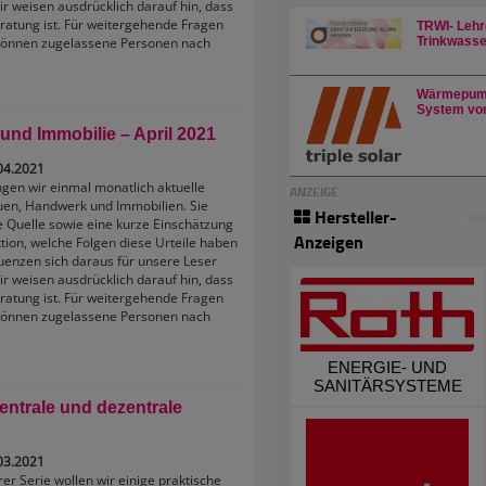
ir weisen ausdrücklich darauf hin, dass
ratung ist. Für weitergehende Fragen
TRWI- Lehr
 können zugelassene Personen nach
Trinkwasser
Wärmepump
System von
und Immobilie – April 2021
04.2021
ingen wir einmal monatlich aktuelle
ANZEIGE
uen, Handwerk und Immobilien. Sie
Hersteller-
e Quelle sowie eine kurze Einschätzung
Anzeigen
ion, welche Folgen diese Urteile haben
enzen sich daraus für unsere Leser
ir weisen ausdrücklich darauf hin, dass
ratung ist. Für weitergehende Fragen
 können zugelassene Personen nach
ENERGIE- UND
SANITÄRSYSTEME
zentrale und dezentrale
03.2021
rer Serie wollen wir einige praktische