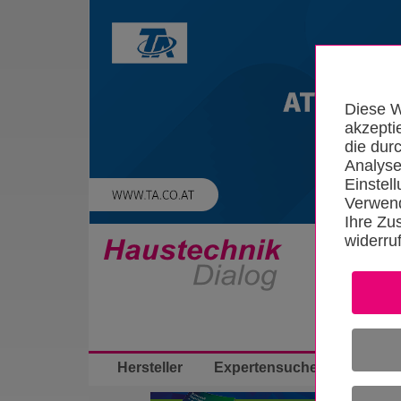
Diese W
akzepti
die dur
Analyse
Einstel
Verwend
Ihre Zu
widerru
Startseite
Hersteller
Expertensuche
App-Bibli