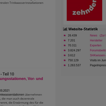
tralen Trinkwasserinstallationen
Website-Statistik
26.439
News
(Zur
7.201
Hersteller
70.311
Experten
3.824.297
Forumsbeitr
3.612
SHKwissen-A
750.129
Visits im Ju
1.263.537
PageImpress
 Teil 10
ngsstationen, Vor- und
03.2021
übernehmen
inkwasserstationen
 die man auch dezentrale
nennt, die Erwärmung des für die