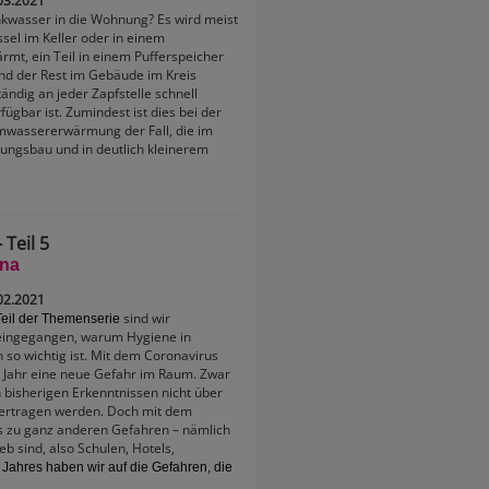
03.2021
kwasser in die Wohnung? Es wird meist
sel im Keller oder in einem
mt, ein Teil in einem Pufferspeicher
nd der Rest im Gebäude im Kreis
ändig an jeder Zapfstelle schnell
gbar ist. Zumindest ist dies bei der
mwassererwärmung der Fall, die im
ngsbau und in deutlich kleinerem
 Teil 5
ona
02.2021
sind wir
Teil der Themenserie
 eingegangen, warum Hygiene in
so wichtig ist. Mit dem Coronavirus
m Jahr eine neue Gefahr im Raum. Zwar
 bisherigen Erkenntnissen nicht über
ertragen werden. Doch mit dem
 zu ganz anderen Gefahren – nämlich
b sind, also Schulen, Hotels,
 Jahres haben wir auf die Gefahren, die