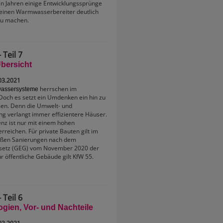
en Jahren einige Entwicklungssprünge
leinen Warmwasserbereiter deutlich
zu machen.
 Teil 7
bersicht
03.2021
herrschen im
kwassersysteme
och es setzt ein Umdenken ein hin zu
en. Denn die Umwelt- und
g verlangt immer effizientere Häuser.
enz ist nur mit einem hohen
reichen. Für private Bauten gilt im
oßen Sanierungen nach dem
etz (GEG) vom November 2020 der
r öffentliche Gebäude gilt KfW 55.
 Teil 6
gien, Vor- und Nachteile