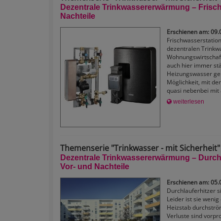
Dezentrale Trinkwassererwärmung – Frisch
Nachteile
Erschienen am: 09.
Frischwasserstation
dezentralen Trink
Wohnungswirtschaft 
auch hier immer st
Heizungswasser geri
Möglichkeit, mit d
quasi nebenbei mit 
weiterlesen
Themenserie "Trinkwasser - mit Sicherheit" -
Dezentrale Trinkwassererwärmung – Durchl
Vor- und Nachteile
Erschienen am: 05.
Durchlauferhitzer s
Leider ist sie wenig 
Heizstab durchstr
Verluste sind vorpr