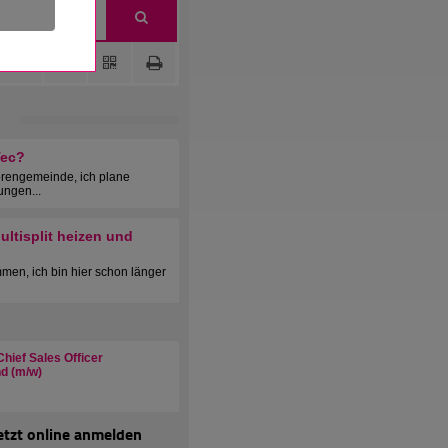
Tec?
orengemeinde, ich plane
ungen...
ltisplit heizen und
men, ich bin hier schon länger
hief Sales Officer
d (m/w)
etzt online anmelden