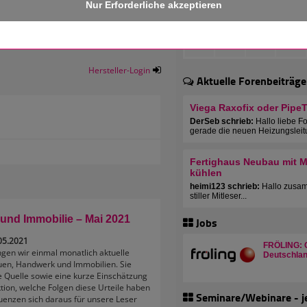
Hersteller-Login
Aktuelle Forenbeiträge
Viega Raxofix oder Pipe
DerSeb schrieb:
Hallo liebe F
gerade die neuen Heizungsleit
Fertighaus Neubau mit Mu
kühlen
heimi123 schrieb:
Hallo zusam
stiller Mitleser...
und Immobilie – Mai 2021
Jobs
05.2021
FRÖLING: C
ingen wir einmal monatlich aktuelle
Deutschlan
uen, Handwerk und Immobilien. Sie
e Quelle sowie eine kurze Einschätzung
ion, welche Folgen diese Urteile haben
Seminare/Webinare - j
enzen sich daraus für unsere Leser