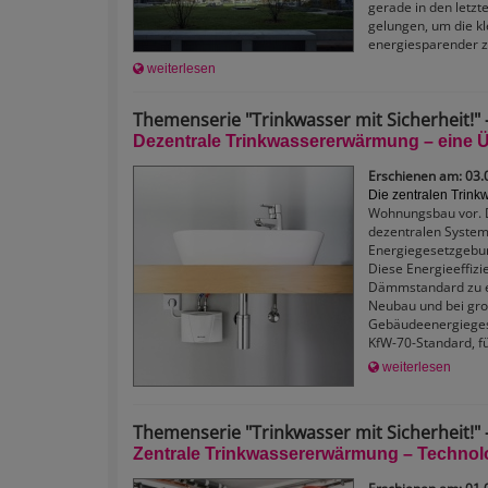
gerade in den letzt
gelungen, um die k
energiesparender 
weiterlesen
Themenserie "Trinkwasser mit Sicherheit!" -
Dezentrale Trinkwassererwärmung – eine Ü
Erschienen am: 03.
Die zentralen Trin
Wohnungsbau vor. D
dezentralen System
Energiegesetzgebun
Diese Energieeffizi
Dämmstandard zu er
Neubau und bei gr
Gebäudeenergieges
KfW-70-Standard, fü
weiterlesen
Themenserie "Trinkwasser mit Sicherheit!" -
Zentrale Trinkwassererwärmung – Technolo