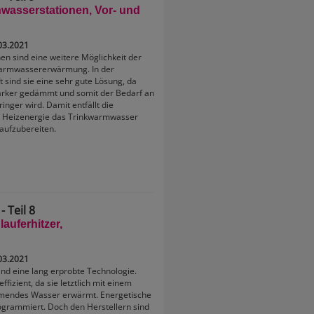
wasserstationen, Vor- und
03.2021
en sind eine weitere Möglichkeit der
warmwassererwärmung. In der
sind sie eine sehr gute Lösung, da
ärker gedämmt und somit der Bedarf an
nger wird. Damit entfällt die
er Heizenergie das Trinkwarmwasser
aufzubereiten.
 Teil 8
auferhitzer,
03.2021
ind eine lang erprobte Technologie.
effizient, da sie letztlich mit einem
ömendes Wasser erwärmt. Energetische
ogrammiert. Doch den Herstellern sind