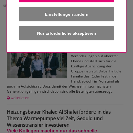
NEWS
Einstellungen ändern
Wechsel an der Spitze: SHK-Großhändler REISSER
setzt auf frischen Spirit im Familienunternehmen
Die Power der fünften Generation
Erschienen am: 11.06.2026
Der SHK-Großhändler REISSER
vollzieht einige personelle
Veränderungen auf oberster
Ebene und stellt sich für die
künftige Ausrichtung der
Gruppe neu auf. Dabei hält die
Familie das Ruder fest in der
Hand, sowohl im Vorstand als
auch im Aufsichtsrat. Dass damit der Wechsel hin zur nächsten
Generation gelingen wird, davon sind alle Beteiligten überzeugt.
weiterlesen
Heizungsbauer Khaled Al Shafei fordert: in das
Thema Wärmepumpe viel Zeit, Geduld und
Wissenstransfer investieren
Viele Kollegen machen nur das schnelle