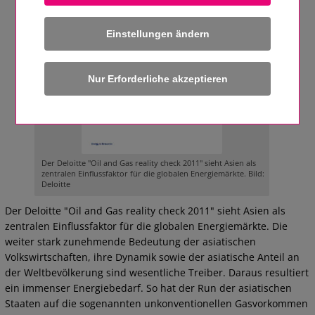
Einstellungen ändern
Der Deloitte "Oil and Gas reality check 2011" sieht Asien als
zentralen Einflussfaktor für die globalen Energiemärkte. Bild:
Deloitte
Der Deloitte "Oil and Gas reality check 2011" sieht Asien als
zentralen Einflussfaktor für die globalen Energiemärkte. Die
weiter stark zunehmende Bedeutung der asiatischen
Volkswirtschaften, ihre Dynamik sowie der asiatische Anteil an
der Weltbevölkerung sind wesentliche Treiber. Daraus resultiert
ein immenser Energiebedarf. So hat der Run der asiatischen
Staaten auf die sogenannten unkonventionellen Gasvorkommen