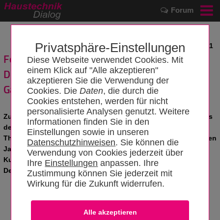
Forum
Privatsphäre-Einstellungen
News vom 24.02.2011
Fossile Energien: China sorgt für Boom
Diese Webseite verwendet Cookies. Mit
einem Klick auf "Alle akzeptieren"
Deloitte-Report gibt Ausblick auf Öl- und
akzeptieren Sie die Verwendung der
Gasbranche
Cookies. Die
Daten
, die durch die
Cookies entstehen, werden für nicht
personalisierte Analysen genutzt. Weitere
Zum zweiten Mal haben die Energy-&-Resources-Experten aus
Informationen finden Sie in den
der globalen Organisation von Deloitte Prognosen für die
Einstellungen sowie in unseren
Themen und Trends der Öl- und Gaswirtschaft des kommenden
Datenschutzhinweisen
. Sie können die
Jahres aufgestellt. Dafür wurden weltweit Interviews mit
Verwendung von Cookies jederzeit über
Kunden, Branchenexperten sowie Industriespezialisten von
Ihre
Einstellungen
anpassen. Ihre
Deloitte durchgeführt.
Zustimmung können Sie jederzeit mit
Wirkung für die Zukunft widerrufen.