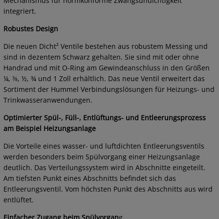
Mechanismus für normkonforme Zwangsundichtigkeit
integriert.
Robustes Design
Die neuen Dicht² Ventile bestehen aus robustem Messing und
sind in dezentem Schwarz gehalten. Sie sind mit oder ohne
Handrad und mit O-Ring am Gewindeanschluss in den Größen
¼, ⅜, ½, ¾ und 1 Zoll erhältlich. Das neue Ventil erweitert das
Sortiment der Hummel Verbindungslösungen für Heizungs- und
Trinkwasseranwendungen.
Optimierter Spül-, Füll-, Entlüftungs- und Entleerungsprozess
am Beispiel Heizungsanlage
Die Vorteile eines wasser- und luftdichten Entleerungsventils
werden besonders beim Spülvorgang einer Heizungsanlage
deutlich. Das Verteilungssystem wird in Abschnitte eingeteilt.
Am tiefsten Punkt eines Abschnitts befindet sich das
Entleerungsventil. Vom höchsten Punkt des Abschnitts aus wird
entlüftet.
Einfacher Zugang beim Spülvorgan
g