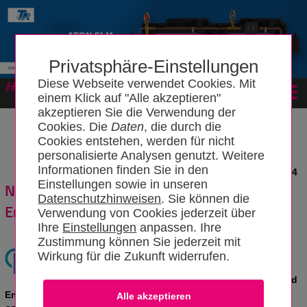
Privatsphäre-Einstellungen
Diese Webseite verwendet Cookies. Mit
Forum
einem Klick auf "Alle akzeptieren"
akzeptieren Sie die Verwendung der
Cookies. Die
Daten
, die durch die
Cookies entstehen, werden für nicht
personalisierte Analysen genutzt. Weitere
Informationen finden Sie in den
News vom 06.08.2024
Einstellungen sowie in unseren
Neues Spül-, Füll-, Entlüftungs- und
Datenschutzhinweisen
. Sie können die
Entleerungsventil von HUMMEL
Verwendung von Cookies jederzeit über
Ihre
Einstellungen
anpassen. Ihre
Zustimmung können Sie jederzeit mit
Der Verbindungstechnik-Spezialist HUMMEL
Wirkung für die Zukunft widerrufen.
bietet ab sofort ein neues wasser- und jetzt
auch luftdichtes Spül-, Füll-, Entlüftungs- und
Entleerungsventil (SFE-Entleerungsventil) an. Das Hummel