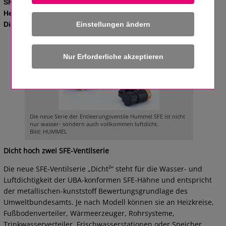
SFE-Ventil eignet sich für die Wartung und den Betrieb von
Heizungs- und Trinkwasseranlagen sowie zur
Einstellungen ändern
Dichtigkeitsprüfung.
Die neue Serie der Entleerungsventile Hummel SFE ist nicht
nur wasser- sondern auch vollkommen luftdicht.
Bild: HUMMEL
Dicht hoch zwei SFE-Ventilserie
Die neue SFE-Ventilserie „Dicht²“ steht für die Wasser- und
Luftdichtigkeit der UBA-konformen SFE-Hähne und entspricht
der metallischen-kunststoff Bewertungsgrundlage des
Umweltbundesamts. Je nach Modell können sie an Heizkreise,
Fußbodenverteiler, Wärmeerzeuger, Rohrsysteme,
Trinkwasserverteiler, Frischwasserstationen oder Speicher