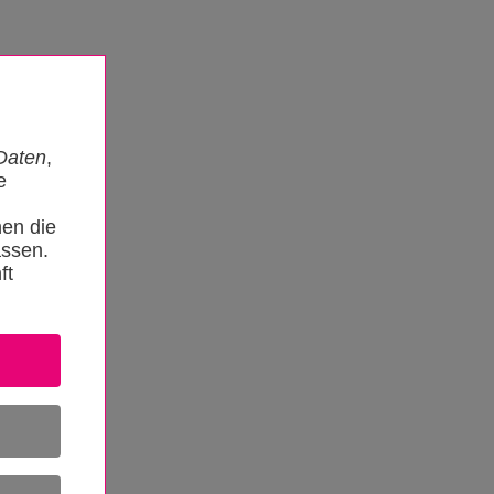
Daten
,
e
nen die
ssen.
ft