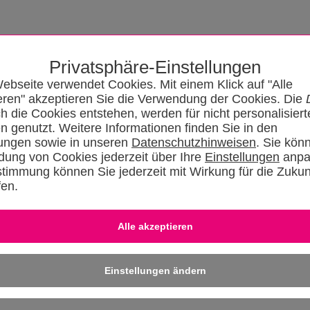
Privatsphäre-Einstellungen
ebseite verwendet Cookies. Mit einem Klick auf "Alle
eren" akzeptieren Sie die Verwendung der Cookies. Die
ch die Cookies entstehen, werden für nicht personalisiert
n genutzt. Weitere Informationen finden Sie in den
w)
lungen sowie in unseren
Datenschutzhinweisen
. Sie kön
 innovativer und
ung von Cookies jederzeit über Ihre
Einstellungen
anpa
, Pellets) und suchen
stimmung können Sie jederzeit mit Wirkung für die Zukun
tät zum weiteren
malen Betreuung
fen.
auer) im dreistufigen
s Außendienstes.
Einstellungen ändern