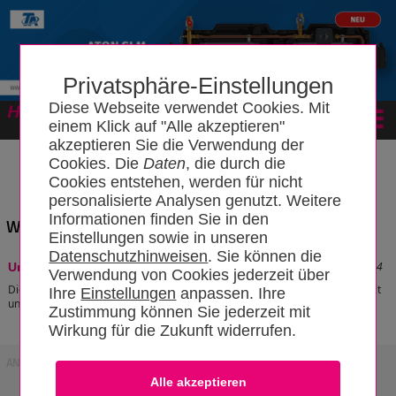
Privatsphäre-Einstellungen
Diese Webseite verwendet Cookies. Mit
Forum
einem Klick auf "Alle akzeptieren"
akzeptieren Sie die Verwendung der
Cookies. Die
Daten
, die durch die
Cookies entstehen, werden für nicht
personalisierte Analysen genutzt. Weitere
Informationen finden Sie in den
Wissensbereich: "Ist-Steuer"
Einstellungen sowie in unseren
Datenschutzhinweisen
. Sie können die
Stand: 18.01.2024 18:09:34
Umsatzsteuer
Verwendung von Cookies jederzeit über
Die Umsatzsteuer wird dem Kunden vom Unternehmer in Rechnung gestellt
Ihre
Einstellungen
anpassen. Ihre
und dann an das Finanzamt abgeführt.
[zum Artikel]
Zustimmung können Sie jederzeit mit
Wirkung für die Zukunft widerrufen.
ANZEIGE