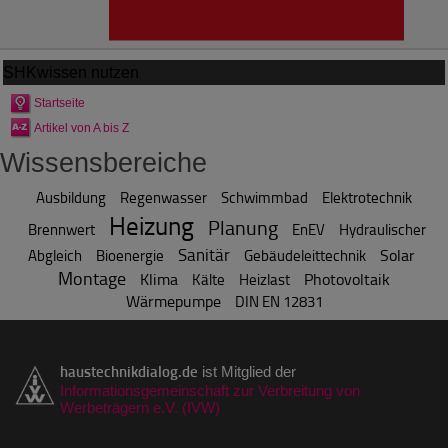
SHKwissen
nutzen
Startseite
Artikel von A bis Z
Wissensbereiche
Ausbildung
Regenwasser
Schwimmbad
Elektrotechnik
Heizung
Planung
Brennwert
EnEV
Hydraulischer
Sanitär
Solar
Abgleich
Bioenergie
Gebäudeleittechnik
Montage
Klima
Photovoltaik
Kälte
Heizlast
Wärmepumpe
DIN EN 12831
haustechnikdialog.de
ist Mitglied der
Informationsgemeinschaft zur Verbreitung von
Werbeträgern e.V. (IVW)