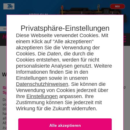
Privatsphäre-Einstellungen
Diese Webseite verwendet Cookies. Mit
Forum
einem Klick auf "Alle akzeptieren"
akzeptieren Sie die Verwendung der
Cookies. Die
Daten
, die durch die
Cookies entstehen, werden für nicht
personalisierte Analysen genutzt. Weitere
Informationen finden Sie in den
Wissensbereich: "Sicherheitsgruppe"
Einstellungen sowie in unseren
Datenschutzhinweisen
. Sie können die
Stand: 19.04.2011 12:55:20
Sicherheitsgruppe (geschlossene
Verwendung von Cookies jederzeit über
Speicher)
Ihre
Einstellungen
anpassen. Ihre
Die Sicherheitsgruppe dient zur Absicherung
Zustimmung können Sie jederzeit mit
von druckfesten Warmwasserbereitern nach
Wirkung für die Zukunft widerrufen.
DIN 4753 Teil 1, DIN 1988 und DIN EN 1488. Es
handelt sich um Kompaktarmaturen, bei denen
alle zur Absicherung geforderten Armaturen wie Rückflussverhinderer,
Absperrventile, Prüfstutzen und Membransicherheitsventil
zusammengefasst sind.
[zum Artikel]