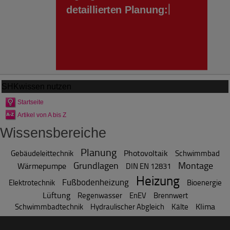
SHKwissen
nutzen
Startseite
Artikel von A bis Z
Wissensbereiche
Planung
Photovoltaik
Gebäudeleittechnik
Schwimmbad
Grundlagen
Montage
Wärmepumpe
DIN EN 12831
Heizung
Fußbodenheizung
Elektrotechnik
Bioenergie
Lüftung
Regenwasser
EnEV
Brennwert
Klima
Schwimmbadtechnik
Hydraulischer Abgleich
Kälte