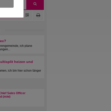
Tec?
orengemeinde, ich plane
ungen...
ltisplit heizen und
men, ich bin hier schon länger
hief Sales Officer
d (m/w)