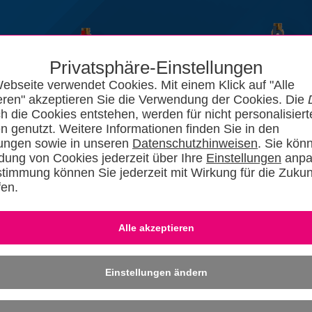
Privatsphäre-Einstellungen
ebseite verwendet Cookies. Mit einem Klick auf "Alle
eren" akzeptieren Sie die Verwendung der Cookies. Die
ch die Cookies entstehen, werden für nicht personalisiert
n genutzt. Weitere Informationen finden Sie in den
lungen sowie in unseren
Datenschutzhinweisen
. Sie kön
ung von Cookies jederzeit über Ihre
Einstellungen
anpa
stimmung können Sie jederzeit mit Wirkung für die Zukun
fen.
News
Kataloge
Forum
SHKszene
Jobs
SHKvideo
SHKwisse
Eingeloggt bleiben
-
Dafü
» REGISTRIER
Einstellungen ändern