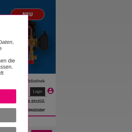
Daten
,
e
nen die
ssen.
ft
n
Termine
Bibliothek
r wird ein Cookie gesetzt.
EN
» PASSWORT VERGESSEN?