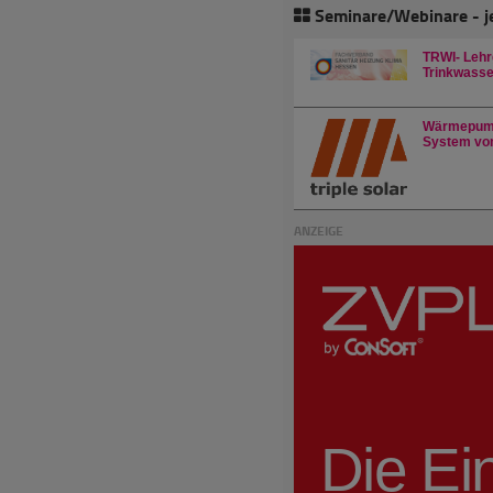
Seminare/Webinare - j
TRWI- Lehr
Trinkwasser
Wärmepump
System von
ANZEIGE