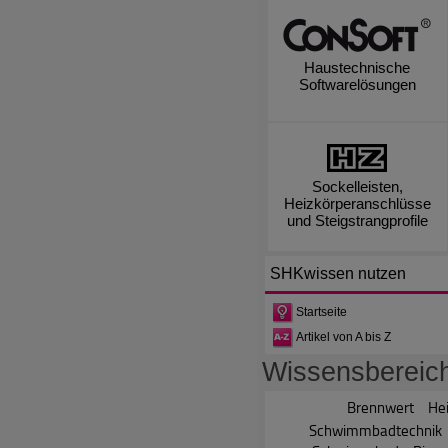
Haustechnische
Softwarelösungen
Sockelleisten,
Heizkörperanschlüsse
und Steigstrangprofile
SHKwissen
nutzen
Startseite
Artikel von A bis Z
Wissensbereic
Brennwert
Hei
Schwimmbadtechnik