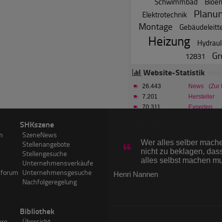
Schwimmbad
Bioen
Planu
Elektrotechnik
Montage
Gebäudeleitt
Heizung
Hydraul
Gr
12831
Website-Statistik
26.443
News
(Zur
7.201
Hersteller
70.311
Experten
3.824.341
Forumsbeitr
SHKszene
Zitat des Tages
3.612
SHKwissen-A
m
SzeneNews
750.129
Visits im Ju
Wer alles selber machen
Stellenangebote
1.263.537
PageImpress
nicht zu beklagen, dass
Stellengesuche
alles selbst machen m
Unternehmensverkäufe
sforum
Unternehmensgesuche
Henri Nannen
Nachfolgeregelung
Bibliothek
are
Übersicht