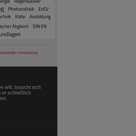
ergie
Regenwasser
ng
Photovoltaik
EnEV
echnik
Kälte
Ausbildung
ischer Abgleich
DIN EN
undlagen
 Newsletter Anmeldung)
äge
rtikel
ni (nach IVW)
 will, braucht sich
ions im Juni (nach IVW)
 er schließlich
uss.