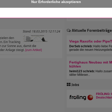
 erhalten!
Aktuelle Forenbeiträge
Stand: 18.03.2015 12:11:24
zielen den
Viega Raxofix oder Pipe
n. Ein Tracking
h zur Sonne aus, damit die
DerSeb schrieb:
Hallo liebe F
der Anlage steigt.
gerade die neuen Heizungsleit
[zum Artikel]
Fertighaus Neubau mit Mu
kühlen
heimi123 schrieb:
Hallo zusam
stiller Mitleser...
Jobs
FRÖLING: C
Deutschlan