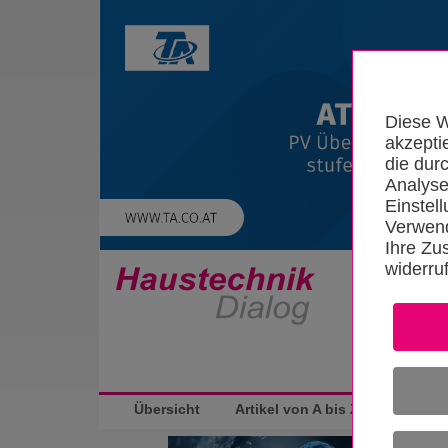
Diese W
akzepti
die dur
Analyse
Einstel
Verwend
Ihre Zu
widerru
Startseite
Übersicht
Artikel von A bis Z