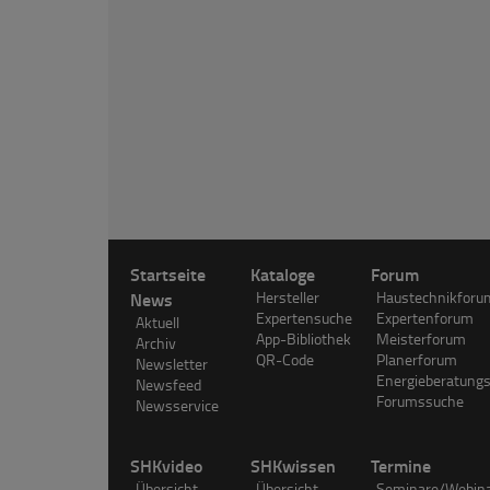
Startseite
Kataloge
Forum
News
Hersteller
Haustechnikforu
Expertensuche
Expertenforum
Aktuell
App-Bibliothek
Meisterforum
Archiv
QR-Code
Planerforum
Newsletter
Energieberatung
Newsfeed
Forumssuche
Newsservice
SHKvideo
SHKwissen
Termine
Übersicht
Übersicht
Seminare/Webin