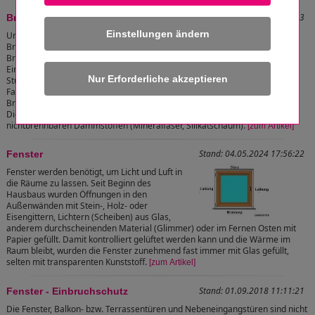
Stand: 29.12.2011 20:35:23
Brandschutzriegel - Brandbanderole
Einstellungen ändern
Um eine Brandausbreitung oberhalb der
Brandausbruchstelle zu verhindern und im
Brandfall der zweite Rettungsweg der
Einsatzkräfte zu sichern, wird die
Sturzausbildung an Fenstern und Türen in der
Fassade durch Brandschutzriegel oder
Brandbanderolen in dem WDVS eingesetzt.
Diese "Bauteile" bestehen aus
nichtbrennbaren Dämmstoffen (Mineralfaser, Silikatschaum).
[zum Artikel]
Stand: 04.05.2024 17:56:22
Fenster
Fenster werden benötigt, um Licht und Luft in
die Räume zu lassen. Seit Beginn des
Hausbaus wurden Öffnungen in den
Außenwänden mit Stein-, Holz- oder
Eisengittern, Lichtern (Scheiben) aus Glas,
anderem durchscheinenden Material (Glimmer) oder im Fernen Osten mit
Papier gefüllt. Damit kontrolliert gelüftet werden kann und die Wärme im
Raum bleibt, wurden die Fenster zunehmend fast immer mit Glas gefüllt,
selten mit transparenten Kunststoff.
[zum Artikel]
Stand: 01.09.2018 11:11:21
Fenster - Einbruchschutz
Die Fenster, Balkon- bzw. Terrassentüren und Nebeneingangstüren sind nicht