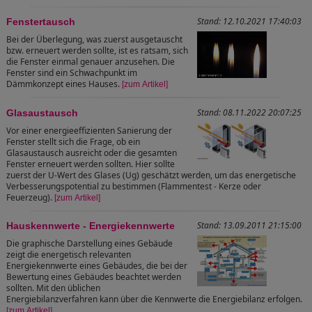
Stand: 12.10.2021 17:40:03
Fenstertausch
Bei der Überlegung, was zuerst ausgetauscht
bzw. erneuert werden sollte, ist es ratsam, sich
die Fenster einmal genauer anzusehen. Die
Fenster sind ein Schwachpunkt im
Dämmkonzept eines Hauses.
[zum Artikel]
Stand: 08.11.2022 20:07:25
Glasaustausch
Vor einer energieeffizienten Sanierung der
Fenster stellt sich die Frage, ob ein
Glasaustausch ausreicht oder die gesamten
Fenster erneuert werden sollten. Hier sollte
zuerst der U-Wert des Glases (Ug) geschätzt werden, um das energetische
Verbesserungspotential zu bestimmen (Flammentest - Kerze oder
Feuerzeug).
[zum Artikel]
Stand: 13.09.2011 21:15:00
Hauskennwerte - Energiekennwerte
Die graphische Darstellung eines Gebäude
zeigt die energetisch relevanten
Energiekennwerte eines Gebäudes, die bei der
Bewertung eines Gebäudes beachtet werden
sollten. Mit den üblichen
Energiebilanzverfahren kann über die Kennwerte die Energiebilanz erfolgen.
[zum Artikel]