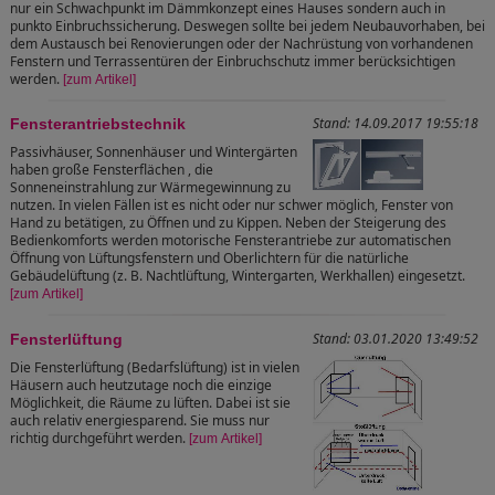
nur ein Schwachpunkt im Dämmkonzept eines Hauses sondern auch in
punkto Einbruchssicherung. Deswegen sollte bei jedem Neubauvorhaben, bei
dem Austausch bei Renovierungen oder der Nachrüstung von vorhandenen
Fenstern und Terrassentüren der Einbruchschutz immer berücksichtigen
werden.
[zum Artikel]
Stand: 14.09.2017 19:55:18
Fensterantriebstechnik
Passivhäuser, Sonnenhäuser und Wintergärten
haben große Fensterflächen , die
Sonneneinstrahlung zur Wärmegewinnung zu
nutzen. In vielen Fällen ist es nicht oder nur schwer möglich, Fenster von
Hand zu betätigen, zu Öffnen und zu Kippen. Neben der Steigerung des
Bedienkomforts werden motorische Fensterantriebe zur automatischen
Öffnung von Lüftungsfenstern und Oberlichtern für die natürliche
Gebäudelüftung (z. B. Nachtlüftung, Wintergarten, Werkhallen) eingesetzt.
[zum Artikel]
Stand: 03.01.2020 13:49:52
Fensterlüftung
Die Fensterlüftung (Bedarfslüftung) ist in vielen
Häusern auch heutzutage noch die einzige
Möglichkeit, die Räume zu lüften. Dabei ist sie
auch relativ energiesparend. Sie muss nur
richtig durchgeführt werden.
[zum Artikel]