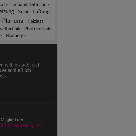
Kälte
Gebäudeleittechnik
eizung
Solar
Lüftung
Planung
Heizlast
Photovoltaik
adtechnik
e
Bioenergie
 Newsletter Anmeldung)
 will, braucht sich
 er schließlich
äge
uss.
rtikel
ni (nach IVW)
ions im Juni (nach IVW)
 Mitglied der
t zur Verbreitung von
)