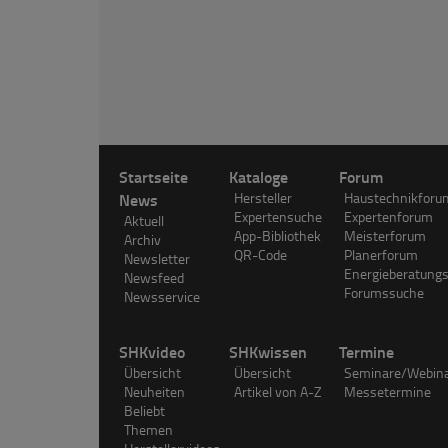
Startseite
Kataloge
Forum
News
Hersteller
Haustechnikforu
Expertensuche
Expertenforum
Aktuell
App-Bibliothek
Meisterforum
Archiv
QR-Code
Planerforum
Newsletter
Energieberatung
Newsfeed
Forumssuche
Newsservice
SHKvideo
SHKwissen
Termine
Übersicht
Übersicht
Seminare/Webin
Neuheiten
Artikel von A-Z
Messetermine
Beliebt
Themen