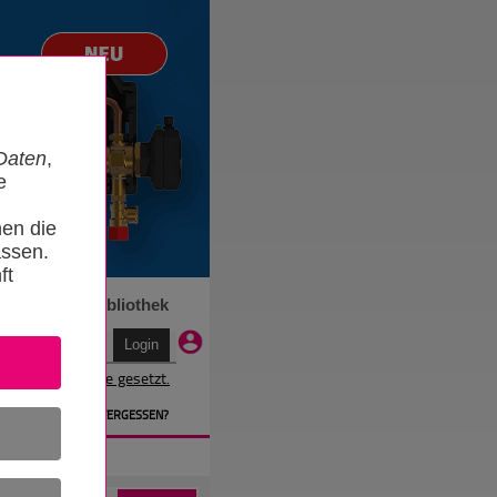
Daten
,
e
nen die
ssen.
ft
n
Termine
Bibliothek
r wird ein Cookie gesetzt.
EN
» PASSWORT VERGESSEN?