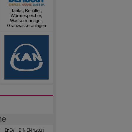
Tanks, Behälter,
Wärmespeicher,
Wassermanager,
Grauwasseranlagen
he
r
EnEV
DIN EN 12831