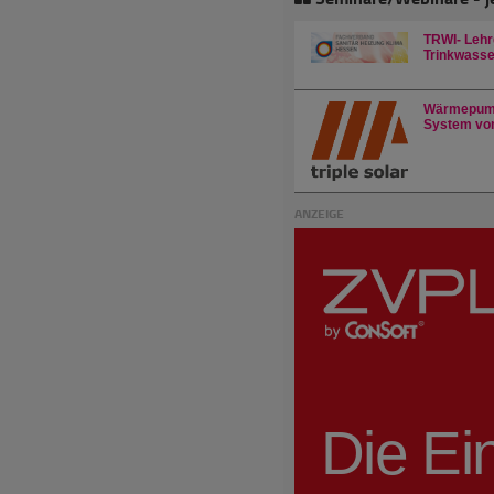
TRWI- Lehr
Trinkwasser
Wärmepump
System von
ANZEIGE