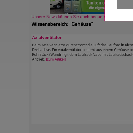
Unsere News können Sie auch bequem als Newsletter
Wissensbereich: "Gehäuse"
Axialventilator
Beim Axialventilator durchströmt die Luft das Laufrad in Rich
Drehachse. Ein Axialventilator besteht aus einem Gehäuse o
Rohrstück (Wandring), dem Laufrad (Nabe mit Laufradschauf
Antrieb.
[zum Artikel]