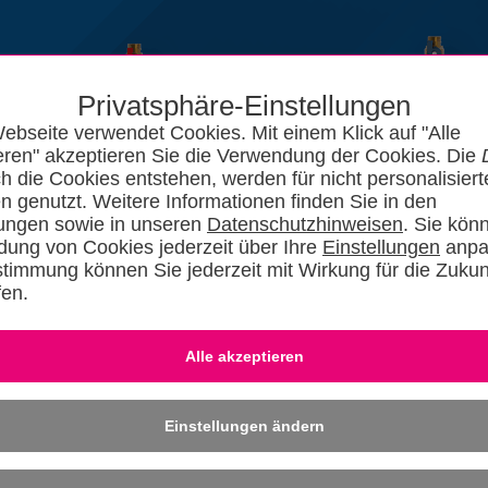
Privatsphäre-Einstellungen
ebseite verwendet Cookies. Mit einem Klick auf "Alle
eren" akzeptieren Sie die Verwendung der Cookies. Die
ch die Cookies entstehen, werden für nicht personalisiert
n genutzt. Weitere Informationen finden Sie in den
lungen sowie in unseren
Datenschutzhinweisen
. Sie kön
ung von Cookies jederzeit über Ihre
Einstellungen
anpa
stimmung können Sie jederzeit mit Wirkung für die Zukun
fen.
News
Kataloge
Forum
SHKszene
Jobs
SHKvideo
SHKwisse
Eingeloggt bleiben
-
Dafü
» REGISTRIER
Einstellungen ändern