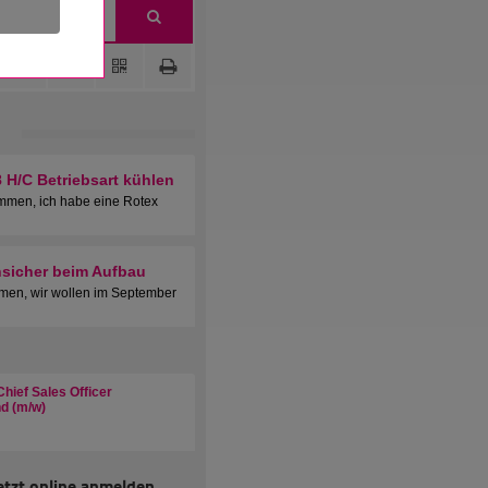
H/C Betriebsart kühlen
mmen, ich habe eine Rotex
nsicher beim Aufbau
en, wir wollen im September
hief Sales Officer
d (m/w)
etzt online anmelden