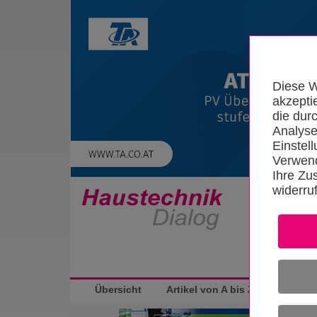
Diese W
akzepti
die dur
Analyse
Einstel
Verwend
Ihre Zu
widerru
Startseite
Übersicht
Artikel von A bis Z