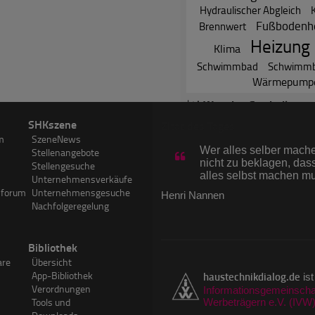
Hydraulischer Abgleich
Fußbodenh
Brennwert
Heizung
Klima
Schwimmbad
Schwimmb
Wärmepump
Website-Statistik
SHKszene
Zitat des Tages
26.443
News
(Zur
m
SzeneNews
7.201
Hersteller
Wer alles selber machen
Stellenangebote
70.311
Experten
nicht zu beklagen, dass
Stellengesuche
3.824.346
Forumsbeitr
alles selbst machen m
Unternehmensverkäufe
3.612
SHKwissen-A
sforum
Unternehmensgesuche
Henri Nannen
750.129
Visits im Ju
Nachfolgeregelung
1.263.537
PageImpress
Bibliothek
are
Übersicht
App-Bibliothek
haustechnikdialog.de
ist
Verordnungen
Informationsgemeinschaf
Tools und
Werbeträgern e.V. (IVW
Downloads