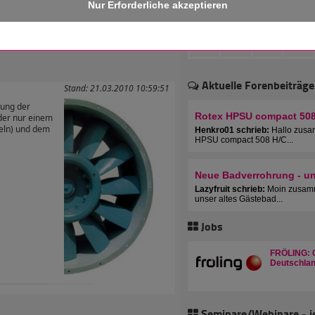
 erhalten!
Aktuelle Forenbeiträge
Stand: 21.03.2010 10:59:51
tung der
Rotex HPSU compact 508 
der nur einem
eln) und dem
Henkro01 schrieb:
Hallo zusa
HPSU compact 508 H/C...
Neue Badverrohrung - u
Lazyfruit schrieb:
Moin zusamm
unser altes Gästebad...
Jobs
FRÖLING: C
Deutschlan
Seminare/Webinare - j