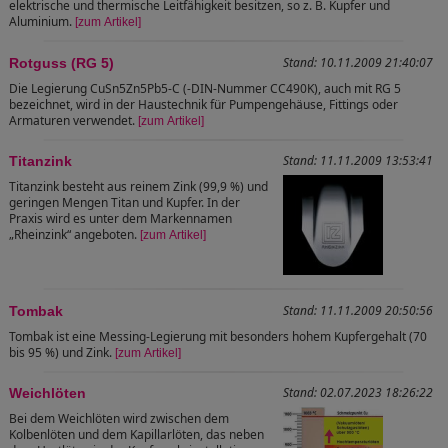
elektrische und thermische Leitfähigkeit besitzen, so z. B. Kupfer und
Aluminium.
[zum Artikel]
Stand: 10.11.2009 21:40:07
Rotguss (RG 5)
Die Legierung CuSn5Zn5Pb5-C (-DIN-Nummer CC490K), auch mit RG 5
bezeichnet, wird in der Haustechnik für Pumpengehäuse, Fittings oder
Armaturen verwendet.
[zum Artikel]
Stand: 11.11.2009 13:53:41
Titanzink
Titanzink besteht aus reinem Zink (99,9 %) und
geringen Mengen Titan und Kupfer. In der
Praxis wird es unter dem Markennamen
„Rheinzink“ angeboten.
[zum Artikel]
Stand: 11.11.2009 20:50:56
Tombak
Tombak ist eine Messing-Legierung mit besonders hohem Kupfergehalt (70
bis 95 %) und Zink.
[zum Artikel]
Stand: 02.07.2023 18:26:22
Weichlöten
Bei dem Weichlöten wird zwischen dem
Kolbenlöten und dem Kapillarlöten, das neben