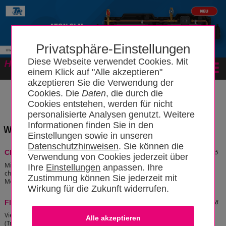
Privatsphäre-Einstellungen
Diese Webseite verwendet Cookies. Mit
Forum
einem Klick auf "Alle akzeptieren"
akzeptieren Sie die Verwendung der
Cookies. Die
Daten
, die durch die
Cookies entstehen, werden für nicht
personalisierte Analysen genutzt. Weitere
Informationen finden Sie in den
Wissensbereich: "Zink"
Einstellungen sowie in unseren
Datenschutzhinweisen
. Sie können die
Stand: 10.04.2012 18:37:05
Chemische Korrosion
Verwendung von Cookies jederzeit über
Mit einem gasförmigen Korrosionsmedium reagiert ein Werkstoff bei der
Ihre
Einstellungen
anpassen. Ihre
chemischen Korrosion ohne Beteiligung eines Elektrolyten zu einem
Zustimmung können Sie jederzeit mit
Metalloxid.
[zum Artikel]
Wirkung für die Zukunft widerrufen.
Stand: 05.12.2013 20:40:48
Fließregel
Viele alte, aber auch neue, Rohrinstallationen
(Trinkwasser-, Heizungswasser-, Solar- und