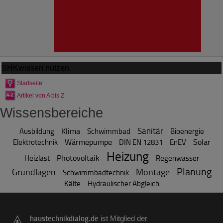
SHKwissen
nutzen
Startseite
Artikel von A bis Z
Wissensbereiche
Sanitär
Klima
Ausbildung
Schwimmbad
Bioenergie
Wärmepumpe
Solar
Elektrotechnik
DIN EN 12831
EnEV
Heizung
Photovoltaik
Heizlast
Regenwasser
Planung
Grundlagen
Montage
Schwimmbadtechnik
Kälte
Hydraulischer Abgleich
haustechnikdialog.de
ist Mitglied der