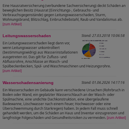
Eine Hausratversicherung (verbundene Sachversicherung) deckt Schäden an
beweglichen Besitz (Hausrat [Einrichtungs-, Gebrauchs- und
Verbrauchsgegenstände) gegen Leitungswasserschaden, Sturm,
Wohnungsbrand, Blitzschlag, Einbruchdiebstahl, Raub und Vandalismus ab.
[zum Artikel]
Stand: 27.03.2018 10:06:58
Leitungswasserschaden
Ein Leitungswasserschaden liegt dann vor,
wenn Leitungswasser unkontrolliert
(bestimmungswidrig) aus Wasserinstallationen
ausgetreten ist. Das gilt für Zufluss- und
Abflussrohre, Anschlüsse an Wasch- und
Spülbeckenbecken, Spül- und Waschmaschinen und Heizungsrohre.
[zum Artikel]
Stand: 01.06.2026 14:17:16
Wasserschadensanierung
Ein Wasserschaden im Gebäude kann verschiedene Ursachen (Rohrbruch in
Boden oder Wand, ein geplatzter Wasserschlauch an der Wasch- oder
Spülmachine, eine undichte Dachkonstruktion, eine übergelaufene
Badewanne, Löschwasser nach einem Feuer, Hochwasser oder eine
Überschwemmung durch Starkregen) haben. In jedem Fall muss schnell
gehandelt werden, um die Schäden an Haus und Inventar einzugrenzen und
langfristige Folgeschäden und Gesundheitsrisiken zu vermeiden.
[zum Artikel]