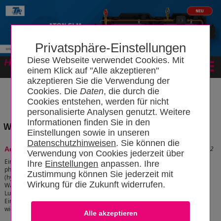
Privatsphäre-Einstellungen
Diese Webseite verwendet Cookies. Mit
Forum
einem Klick auf "Alle akzeptieren"
akzeptieren Sie die Verwendung der
Cookies. Die
Daten
, die durch die
Cookies entstehen, werden für nicht
personalisierte Analysen genutzt. Weitere
Informationen finden Sie in den
Wissensbereich: "Leitungswasserschaden"
Einstellungen sowie in unseren
Datenschutzhinweisen
. Sie können die
Stand: 26.06.2021 18:38:32
Adsorptionstrocknung
Verwendung von Cookies jederzeit über
Ein Adsorptionstrockner macht sich die
Ihre
Einstellungen
anpassen. Ihre
physikalische Eigenschaft eines Trockenmittels
Zustimmung können Sie jederzeit mit
(hygroskopisches Material) zunutze,
Wirkung für die Zukunft widerrufen.
Wasserdampf bei einer hohen relativen
Luftfeuchte aufzunehmen und diesen unter
Einwirken einer dazu geringeren Luftfeuchte
wieder abzugeben.
[zum Artikel]