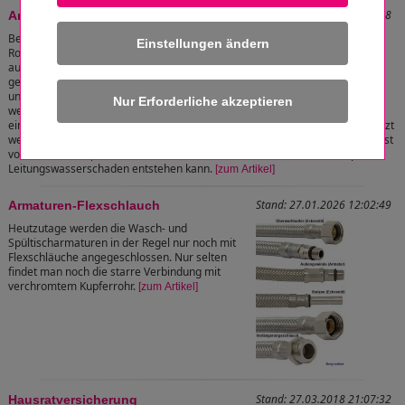
Stand: 30.10.2025 10:54:48
Anlage undicht - Reparatur
Bei einem Leitungswasserschaden, z. B.
Einstellungen ändern
Rohrbruch mit großem Wasseraustritt, sollte
auf jeden Fall das Hausanschlussventil
geschlossen, eine Fachfirma (evtl. Feuerwehr)
und die Hausversicherung benachrichtigt
werden. Handelt es sich "nur" um eine kleine Undichtigkeit, die aufgrund
eines Lecks in der Rohrleitung entstehen kann, sollte diese nicht unterschätzt
werden (ein Leck mit einem Durchmesser von 0,5 mm kann zu einem Verlust
von 20 l Wasser pro Stunde führen). wodurch in kürzester Zeit ein kapitaler
Leitungswasserschaden entstehen kann.
[zum Artikel]
Stand: 27.01.2026 12:02:49
Armaturen-Flexschlauch
Heutzutage werden die Wasch- und
Spültischarmaturen in der Regel nur noch mit
Flexschläuche angegeschlossen. Nur selten
findet man noch die starre Verbindung mit
verchromtem Kupferrohr.
[zum Artikel]
Stand: 27.03.2018 21:07:32
Hausratversicherung