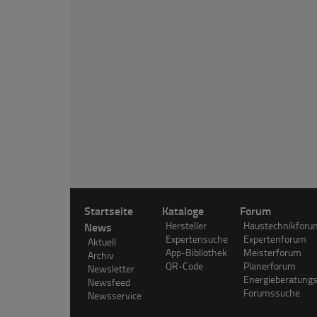
Startseite
Kataloge
Forum
News
Hersteller
Haustechnikforu
Expertensuche
Expertenforum
Aktuell
App-Bibliothek
Meisterforum
Archiv
QR-Code
Planerforum
Newsletter
Energieberatung
Newsfeed
Forumssuche
Newsservice