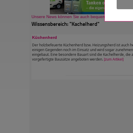
Unsere News können Sie auch bequem als Newsletter
Wissensbereich: "Kachelherd"
Küchenherd
Der holzbefeuerte Küchenherd bzw. Heizungsherd ist auch h
einigen Gegenden noch im Einsatz und wird sogar zunehmen
eingebaut. Eine besondere Bauart sind die Kachelherde, die a
vorgefertigte Bausätze angeboten werden.
[zum Artikel]