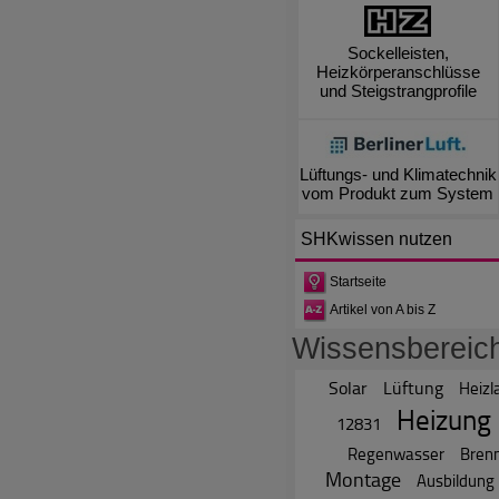
Sockelleisten,
Heizkörperanschlüsse
und Steigstrangprofile
Lüftungs- und Klimatechnik
vom Produkt zum System
SHKwissen
nutzen
Startseite
Artikel von A bis Z
Wissensbereic
Solar
Lüftung
Heizl
Heizung
12831
Regenwasser
Bren
Montage
Ausbildung