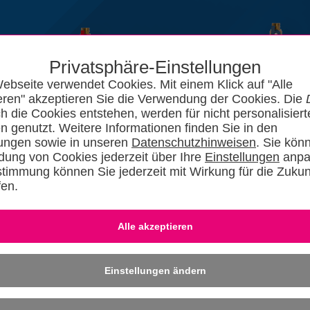
Privatsphäre-Einstellungen
ebseite verwendet Cookies. Mit einem Klick auf "Alle
eren" akzeptieren Sie die Verwendung der Cookies. Die
ch die Cookies entstehen, werden für nicht personalisiert
n genutzt. Weitere Informationen finden Sie in den
lungen sowie in unseren
Datenschutzhinweisen
. Sie kön
ung von Cookies jederzeit über Ihre
Einstellungen
anpa
stimmung können Sie jederzeit mit Wirkung für die Zukun
fen.
News
Kataloge
Forum
SHKszene
Jobs
SHKvideo
SHKwisse
Eingeloggt bleiben
-
Dafü
» REGISTRIER
Einstellungen ändern