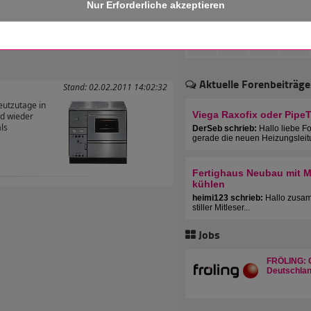
 erhalten!
Aktuelle Forenbeiträge
Stand: 02.02.2011 14:02:32
eutzutage in
Viega Raxofix oder Pipe
d wieder
ls
DerSeb schrieb:
Hallo liebe F
gerade die neuen Heizungsleit
Fertighaus Neubau mit Mu
kühlen
heimi123 schrieb:
Hallo zusam
stiller Mitleser...
Jobs
FRÖLING: C
Deutschlan