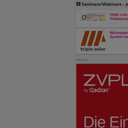
Seminare/Webinare - j
TRWI- Lehr
Trinkwasser
Wärmepump
System von
ANZEIGE