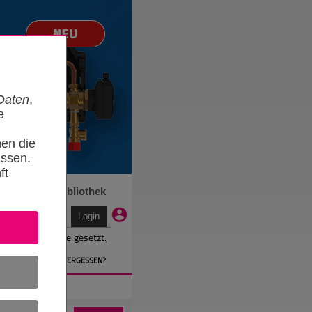
Daten
,
e
nen die
ssen.
ft
n
Termine
Bibliothek
r wird ein Cookie gesetzt.
EN
» PASSWORT VERGESSEN?