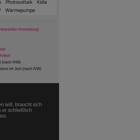
Photovoltaik
k
Kälte
Wärmepumpe
V
 Newsletter Anmeldung)
äge
rtikel
ni (nach IVW)
ions im Juni (nach IVW)
 will, braucht sich
 er schließlich
uss.