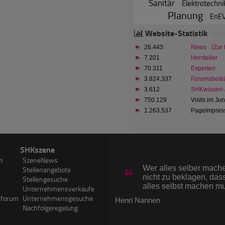
Sanitär
Elektrotechni
Planung
EnE
Website-Statistik
26.443
News
(Zur
7.201
Hersteller
70.311
Experten
3.824.337
Forumsbeitr
3.612
SHKwissen-A
750.129
Visits im Ju
1.263.537
PageImpress
SHKszene
Zitat des Tages
m
SzeneNews
Wer alles selber machen
Stellenangebote
nicht zu beklagen, dass
Stellengesuche
alles selbst machen m
Unternehmensverkäufe
sforum
Unternehmensgesuche
Henri Nannen
Nachfolgeregelung