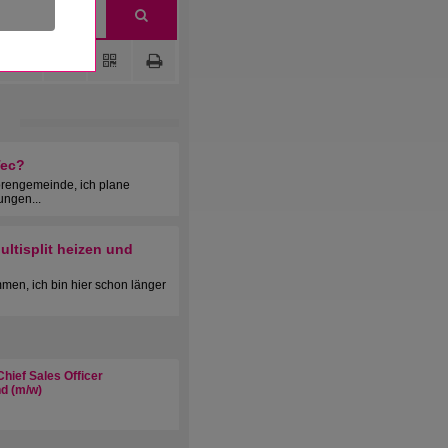
Tec?
orengemeinde, ich plane
ungen...
ltisplit heizen und
men, ich bin hier schon länger
hief Sales Officer
d (m/w)