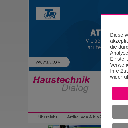
Diese W
akzepti
die dur
Analyse
Einstel
Verwend
Ihre Zu
widerru
Startseite
Übersicht
Artikel von A bis Z