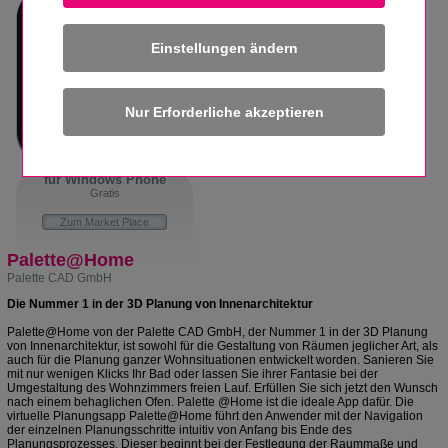
Einstellungen ändern
für Windows Phone
Gratis
Zum Market Place
Palette@Home
Palette CAD GmbH
Die Nummer 1 in der 3D Planung von Innenarchitektur
Palette@Home von der Palette CAD GmbH, der Nummer 1 in der 3D Planung
von Innenarchitektur, ist sowohl für die Gestaltung von Räumen jeglicher Art, als
auch für die Planung ganzer Wohnsituationen entwickelt worden. Sanieren Sie
mit nur wenigen Klicks Ihr Bad oder lassen Sie ihrer Fantasie bei der
Umgestaltung des Wohnzimmers freien Lauf. Erfüllen Sie sich jetzt den Wunsch
nach einem behaglichen Ofen. Palette @Home ist die ideale App dafür. Die
virtuelle Planungsapp Palette@Home führt den Anwender mit der Navigation
der einzelnen Planungsschritte intuitiv von Anfang bis Ende des
Planungsprozesses. Dieser beginnt bei der Festlegung der Raummaße und