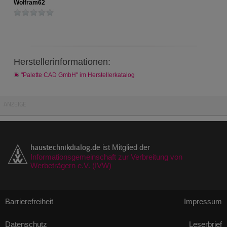
Wolfram62
Herstellerinformationen:
"Palette CAD GmbH" im Herstellerkatalog
ANZEIGE
haustechnikdialog.de
ist Mitglied der
Informationsgemeinschaft zur Verbreitung von
Werbeträgern e.V. (IVW)
Barrierefreiheit
Impressum
Datenschutz
Leserbrief