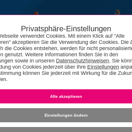
Privatsphäre-Einstellungen
ebseite verwendet Cookies. Mit einem Klick auf "Alle
eren" akzeptieren Sie die Verwendung der Cookies. Die
ch die Cookies entstehen, werden für nicht personalisiert
n genutzt. Weitere Informationen finden Sie in den
lungen sowie in unseren
Datenschutzhinweisen
. Sie kön
ung von Cookies jederzeit über Ihre
Einstellungen
anpa
stimmung können Sie jederzeit mit Wirkung für die Zukun
fen.
News
Kataloge
Forum
SHKszene
Jobs
SHKvideo
SHKwisse
Eingeloggt bleiben
-
Dafü
» REGISTRIER
Einstellungen ändern
ahr