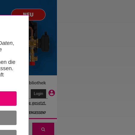
Daten
,
e
nen die
ssen.
ft
n
Termine
Bibliothek
r wird ein Cookie gesetzt.
EN
» PASSWORT VERGESSEN?