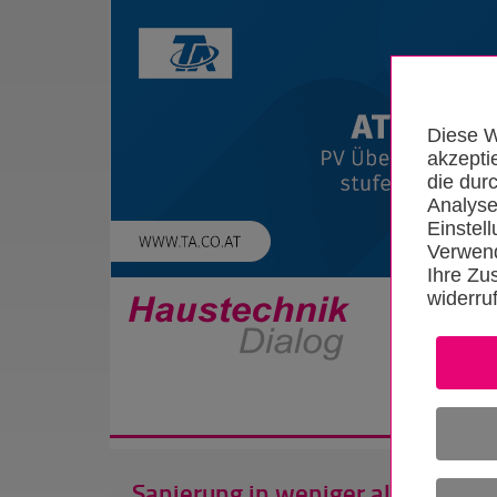
Diese W
akzepti
die dur
Analyse
Einstel
Verwend
Ihre Zu
widerru
Startseite
Sanierung in weniger als einem J