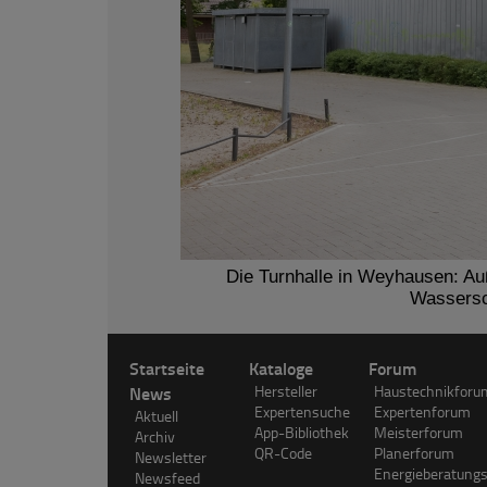
Die Turnhalle in Weyhausen: Au
Wassersc
Startseite
Kataloge
Forum
News
Hersteller
Haustechnikforu
Expertensuche
Expertenforum
Aktuell
App-Bibliothek
Meisterforum
Archiv
QR-Code
Planerforum
Newsletter
Energieberatung
Newsfeed