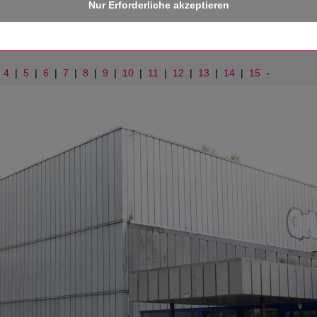
|
4
|
5
|
6
|
7
|
8
|
9
|
10
|
11
|
12
|
13
|
14
|
15
-