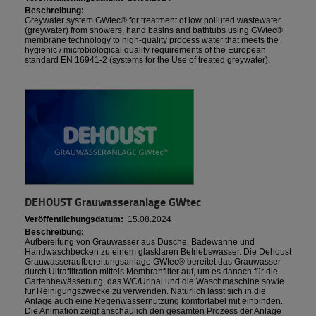
Beschreibung:
Greywater system GWtec® for treatment of low polluted wastewater
(greywater) from showers, hand basins and bathtubs using GWtec®
membrane technology to high-quality process water that meets the
hygienic / microbiological quality requirements of the European
standard EN 16941-2 (systems for the Use of treated greywater).
DEHOUST Grauwasseranlage GWtec
Veröffentlichungsdatum:
15.08.2024
Beschreibung:
Aufbereitung von Grauwasser aus Dusche, Badewanne und
Handwaschbecken zu einem glasklaren Betriebswasser. Die Dehoust
Grauwasseraufbereitungsanlage GWtec® bereitet das Grauwasser
durch Ultrafiltration mittels Membranfilter auf, um es danach für die
Gartenbewässerung, das WC/Urinal und die Waschmaschine sowie
für Reinigungszwecke zu verwenden. Natürlich lässt sich in die
Anlage auch eine Regenwassernutzung komfortabel mit einbinden.
Die Animation zeigt anschaulich den gesamten Prozess der Anlage