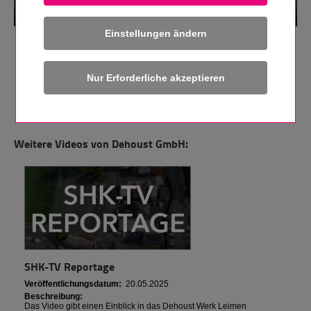
Einstellungen ändern
Autor:
Dehoust GmbH
Veröffentlichungsdatum:
04.05.2017
Schlagworte:
MONTAGE
TANKANLAGE
Links:
"Dehoust GmbH" im Herstellerkatalog
Weitere Videos von Dehoust GmbH:
SHK-TV Reportage
Veröffentlichungsdatum:
20.05.2025
Beschreibung:
Das Video gibt einen Einblick in das Dehoust Werk Leimen