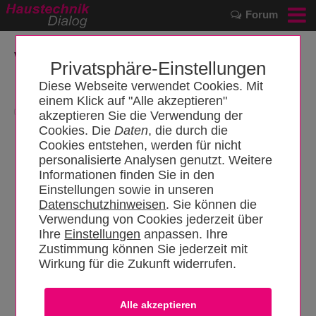
Forum
Videos
über "SolarWorld"
Privatsphäre-Einstellungen
Diese Webseite verwendet Cookies. Mit
einem Klick auf "Alle akzeptieren"
Zur Herstellerübersicht
akzeptieren Sie die Verwendung der
Cookies. Die
Daten
, die durch die
Cookies entstehen, werden für nicht
personalisierte Analysen genutzt. Weitere
Informationen finden Sie in den
Einstellungen sowie in unseren
Datenschutzhinweisen
. Sie können die
Verwendung von Cookies jederzeit über
Ihre
Einstellungen
anpassen. Ihre
Intersolar 2009 - SolarWorld
Zustimmung können Sie jederzeit mit
Wirkung für die Zukunft widerrufen.
Autor:
Redaktion HaustechnikDialog
Veröffentlichungsdatum:
11.06.2009
Beschreibung:
Intersolar 2009 - SolarWorld