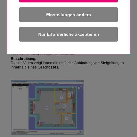
Einstellungen ändern
ZVPLAN - Anbindung mehrerer Steigleitungen
innerhalb eines Geschosses
Autor:
ConSoft GmbH
Veröffentlichungsdatum:
27.12.2012
Beschreibung:
Dieses Video zeigt Ihnen die einfache Anbindung von Steigeitungen
innerhalb eines Geschosses.