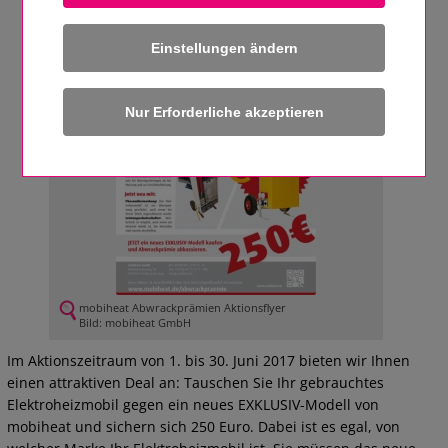
Einstellungen ändern
mobiheat Abwrackprämien Aktionsflyer
Bild: mobiheat GmbH
Im Aktionszeitraum von 1. bis 30. Juni 2017 bieten wir Ihnen
einen attraktiven Deal an: Tauschen Sie Ihr gebrauchtes
Elektroheizmobil gegen ein neues EXKLUSIV-Modell von
mobiheat und sichern sich 250 Euro. Dabei ist es egal, von