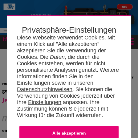
Privatsphäre-Einstellungen
Diese Webseite verwendet Cookies. Mit
Forum
einem Klick auf "Alle akzeptieren"
akzeptieren Sie die Verwendung der
Cookies. Die
Daten
, die durch die
Cookies entstehen, werden für nicht
personalisierte Analysen genutzt. Weitere
Informationen finden Sie in den
News vom 17.03.2017
Einstellungen sowie in unseren
mobiheat bezahlt bei Neukauf 250 Euro für alte und
Datenschutzhinweisen
. Sie können die
gebrauchte Elektroheizmobile - egal welcher Marke
Verwendung von Cookies jederzeit über
Jetzt abwracken und Prämie kassieren!
Ihre
Einstellungen
anpassen. Ihre
Zustimmung können Sie jederzeit mit
Wirkung für die Zukunft widerrufen.
Für den Monat Juni 2017 plant mobiheat
für Handwerker eine einzigartige Aktion:
eine Abwrackprämie für Elektroheizmobile.