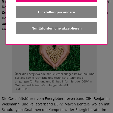
Gebäudeenergieberater Ingenieure Handwerker (GIH) sowie der
Deutsche Energieholz- und Pellet-Verband (DEPV) ihre
Einstellungen ändern
Zusammenarbeit. Erneuerbare Wärmequellen wie die moderne
Holzenergie bieten hervorragende Möglichkeiten, mit
ausgereifter Technik auf wirtschaftliche Weise effizient und
emissionsarm Klimaschutz zu betreiben.
Über die Energiewende mit Pellethei-zungen im Neubau und
Bestand sowie rechtliche und technische Rahmenbe-
dingungen für Planung und Einbau informiert der DEPV in
Online- und Präsenz-Schulungen des GIH.
Bild: DEPI
Die Geschäftsführer vom Energieberaterverband GIH, Benjamin
Weismann, und Pelletverband DEPV, Martin Bentele, wollen mit
Schulungsmaßnahmen die Kompetenz der Energieberater im