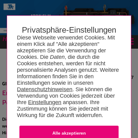
Privatsphäre-Einstellungen
Diese Webseite verwendet Cookies. Mit
Forum
einem Klick auf "Alle akzeptieren"
akzeptieren Sie die Verwendung der
Cookies. Die
Daten
, die durch die
Cookies entstehen, werden für nicht
personalisierte Analysen genutzt. Weitere
Informationen finden Sie in den
News vom 06.06.2017
Einstellungen sowie in unseren
GIH und DEPV bieten Schulungen zum Heizen mit Pellets an
Datenschutzhinweisen
. Sie können die
Energieberater kooperieren mit
Verwendung von Cookies jederzeit über
Pelletverband
Ihre
Einstellungen
anpassen. Ihre
Zustimmung können Sie jederzeit mit
Wirkung für die Zukunft widerrufen.
Die Umsetzung der Energiewende am Wärmemarkt steht
weiterhin vor großen Herausforderungen. Vor diesem
Hintergrund intensivieren der Verband der