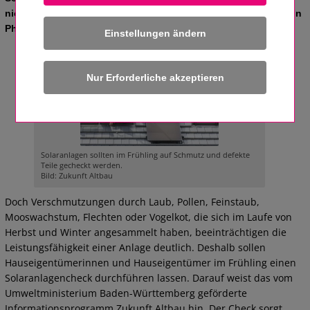
nicht nur die Menschen, sondern steigert auch die Erträge von
Photovoltaik- und Solarthermieanlagen.
Einstellungen ändern
Solaranlagen sollten im Frühling auf Schmutz und defekte
Teile gecheckt werden.
Bild: Zukunft Altbau
Doch Verschmutzungen durch Laub, Pollen, Feinstaub,
Mooswachstum, Flechten oder Vogelkot, die sich im Laufe von
Herbst und Winter angesammelt haben, beeinträchtigen die
Leistungsfähigkeit einer Anlage deutlich. Deshalb sollen
Hauseigentümerinnen und Hauseigentümer im Frühling einen
Solaranlagencheck durchführen lassen. Darauf weist das vom
Umweltministerium Baden-Württemberg geförderte
Informationsprogramm Zukunft Altbau hin. Der Check sorgt