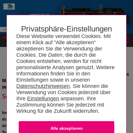
Privatsphäre-Einstellungen
Diese Webseite verwendet Cookies. Mit
Forum
einem Klick auf "Alle akzeptieren"
akzeptieren Sie die Verwendung der
Cookies. Die
Daten
, die durch die
Cookies entstehen, werden für nicht
personalisierte Analysen genutzt. Weitere
Informationen finden Sie in den
News vom 05.03.2024
Einstellungen sowie in unseren
Maximale Erträge sichern durch saubere sowie intakte
Datenschutzhinweisen
. Sie können die
Photovoltaik- und Solarthermieanlagen
Verwendung von Cookies jederzeit über
Solaranlagencheck im Frühling
Ihre
Einstellungen
anpassen. Ihre
Zustimmung können Sie jederzeit mit
Wirkung für die Zukunft widerrufen.
Im Frühjahr gewinnt die Sonne Tag für Tag an Kraft. Mit
durchschnittlich 100 Sonnenstunden liefert der März rund
dreimal so viel solare Einstrahlung wie der Januar. In den
Sommermonaten sind es sogar über 200 Stunden. Das freut