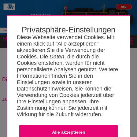
Privatsphäre-Einstellungen
Diese Webseite verwendet Cookies. Mit
Forum
einem Klick auf "Alle akzeptieren"
akzeptieren Sie die Verwendung der
Cookies. Die
Daten
, die durch die
Cookies entstehen, werden für nicht
personalisierte Analysen genutzt. Weitere
Informationen finden Sie in den
Die Zukunft mit SYR beschreiten
Einstellungen sowie in unseren
Datenschutzhinweisen
. Sie können die
Verwendung von Cookies jederzeit über
zurück zum Artikel
Ihre
Einstellungen
anpassen. Ihre
5
-
1
|
2
|
3
|
4
|
|
6
-
Zustimmung können Sie jederzeit mit
Wirkung für die Zukunft widerrufen.