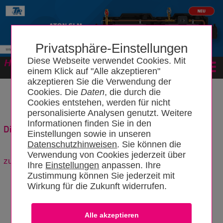
Privatsphäre-Einstellungen
Diese Webseite verwendet Cookies. Mit
Forum
einem Klick auf "Alle akzeptieren"
akzeptieren Sie die Verwendung der
Cookies. Die
Daten
, die durch die
Cookies entstehen, werden für nicht
personalisierte Analysen genutzt. Weitere
Informationen finden Sie in den
Die perfekte Lüftungslösung für jede Wohnsituation
Einstellungen sowie in unseren
Datenschutzhinweisen
. Sie können die
Verwendung von Cookies jederzeit über
zurück zum Artikel
Ihre
Einstellungen
anpassen. Ihre
1
-
|
2
|
3
|
4
-
Zustimmung können Sie jederzeit mit
Wirkung für die Zukunft widerrufen.