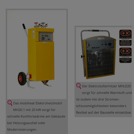
Der Elektrolufterhitzer MHLE20
sorgt für schnelle Warmluft und
ist zudem mit drei Stroman-
Das mobiheat Elektroheizmobil
schlussmöglichkeiten besonders
MH20.1 mit 20 kW sorgt für
flexibel auf der Baustelle einsetzbar.
schnelle Komfortwärme am Gebäude
bei Heizungsausfall oder
Modernisierungen.