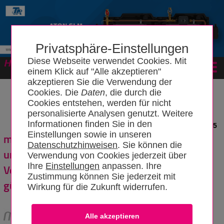
Privatsphäre-Einstellungen
Diese Webseite verwendet Cookies. Mit
Forum
einem Klick auf "Alle akzeptieren"
akzeptieren Sie die Verwendung der
Cookies. Die
Daten
, die durch die
Cookies entstehen, werden für nicht
personalisierte Analysen genutzt. Weitere
Informationen finden Sie in den
News vom 07.01.2015
Einstellungen sowie in unseren
mobiheat erweitert Winter-Fit-Paket-Aktion
Datenschutzhinweisen
. Sie können die
um Luftentfeuchter Paket
Verwendung von Cookies jederzeit über
Ihre
Einstellungen
anpassen. Ihre
Verlängerung aller Kombi-Pakete zum
Zustimmung können Sie jederzeit mit
günstigen Preis bis 31.3.2015
Wirkung für die Zukunft widerrufen.
Für die aktuelle Heizsaison bietet