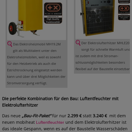
Der Elektrolufterhitzer MHLE20
Das Elektroheizmobil MH19.2M
sorgt für schnelle Warmluft und
gilt als Multitalent unter den
ist zudem mit drei Stroman-
Elektroheizmobilen, weil es sowohl
schlussmöglichkeiten besonders
für den Heizbetrieb als auch die
flexibel auf der Baustelle einsetzbar.
Estrichtrocknung eingesetzt werden
kann und über drei Möglichkeiten der
Stromversorgung verfügt.
Die perfekte Kombination für den Bau: Luftentfeuchter mit
Elektrolufterhitzer
Das neue
„Bau-Fit-Paket“
für nur
2.299 €
statt
3.240 €
mit dem
neuen mobiheat
und dem Elektrolufterhitzer ist
Luftentfeuchter
das ideale Gespann, wenn es auf der Baustelle Wasserschäden