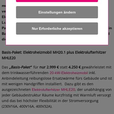
mobiheat als führender Anbieter für die
mobile Heizung preisgünstige Winter-Fit-Pakete in
verschiedenen Varianten aus Elektroheizmobil,
Einstellungen ändern
Elektrolufterhitzer und jetzt auch dem neuen mobilen
Luftentfeuchter an. Bis zu 30 % Preisvorteil bieten die Kombi-
Pakete, die nun neben dem Basis- und Premium-Paket auch ein
Bau-Fit-Paket enthalten werden. Im Zuge der Erweiterung wird
die Aktion bis zum 31.03.2015 verlängert.
Basis-Paket: Elektroheizmobil MH20.1 plus Elektrolufterhitzer
MHLE20
Das
„Basis-Paket“
für
nur 2.999 €
statt
4.250 €
gewährleistet mit
dem trinkwasserführenden
inkl.
20-kW-Elektroheizmobil
Anbindeleitung reibungslose Ersatzwärme fürs Gebäude und ist
mit wenigen Handgriffen installiert. Dazu gibt es den
ausgezeichneten
, der unabhängig von
Elektrolufterhitzer MHLE20
jeder Gebäudestruktur Räume kurzfristig mit Warmluft versorgt
und das bei höchster Flexibilität in der Stromversorgung
(230V16A, 400V16A, 400V32A).