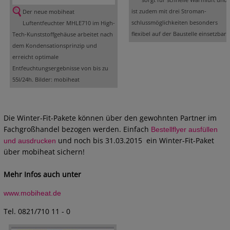
ist zudem mit drei Stroman-
Der neue mobiheat
schlussmöglichkeiten besonders
Luftentfeuchter MHLE710 im High-
flexibel auf der Baustelle einsetzbar.
Tech-Kunststoffgehäuse arbeitet nach
dem Kondensationsprinzip und
erreicht optimale
Entfeuchtungsergebnisse von bis zu
55l/24h. Bilder: mobiheat
Die Winter-Fit-Pakete können über den gewohnten Partner im
Fachgroßhandel bezogen werden. Einfach
Bestellflyer ausfüllen
und noch bis 31.03.2015 ein Winter-Fit-Paket
und ausdrucken
über mobiheat sichern!
Mehr Infos auch unter
www.mobiheat.de
Tel. 0821/710 11 - 0