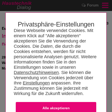
Forum
Privatsphäre-Einstellungen
News vom 18.09.2023
Evangelisches Diakonissenkrankenhaus Leipzig:
Diese Webseite verwendet Cookies. Mit
Im Bypass-Verfahren zum Heizungswasser
einem Klick auf "Alle akzeptieren"
akzeptieren Sie die Verwendung der
nach VDI 2035
Cookies. Die
Daten
, die durch die
Cookies entstehen, werden für nicht
personalisierte Analysen genutzt. Weitere
285 Kilometer Heizungsleitungen, gefüllt mit 140.000 Liter
Informationen finden Sie in den
Wasser im Bypass-Verfahren aufbereiten; eine
Einstellungen sowie in unseren
Mammutaufgabe, der sich das Klinikum stellen musste.
Datenschutzhinweisen
. Sie können die
Verwendung von Cookies jederzeit über
Ihre
Einstellungen
anpassen. Ihre
Zustimmung können Sie jederzeit mit
Wirkung für die Zukunft widerrufen.