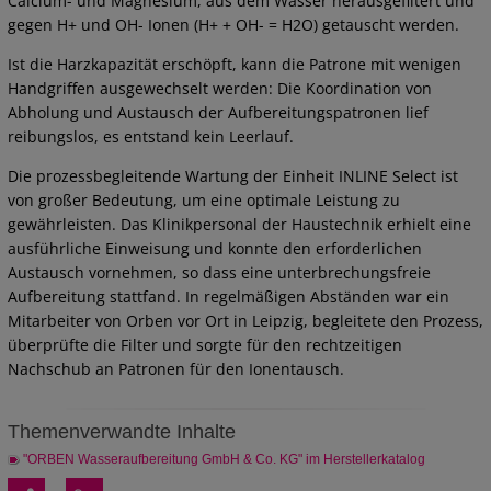
Calcium- und Magnesium, aus dem Wasser herausgefiltert und
gegen H+ und OH- Ionen (H+ + OH- = H2O) getauscht werden.
Ist die Harzkapazität erschöpft, kann die Patrone mit wenigen
Handgriffen ausgewechselt werden: Die Koordination von
Abholung und Austausch der Aufbereitungspatronen lief
reibungslos, es entstand kein Leerlauf.
Die prozessbegleitende Wartung der Einheit INLINE Select ist
von großer Bedeutung, um eine optimale Leistung zu
gewährleisten. Das Klinikpersonal der Haustechnik erhielt eine
ausführliche Einweisung und konnte den erforderlichen
Austausch vornehmen, so dass eine unterbrechungsfreie
Aufbereitung stattfand. In regelmäßigen Abständen war ein
Mitarbeiter von Orben vor Ort in Leipzig, begleitete den Prozess,
überprüfte die Filter und sorgte für den rechtzeitigen
Nachschub an Patronen für den Ionentausch.
Themenverwandte Inhalte
"ORBEN Wasseraufbereitung GmbH & Co. KG" im Herstellerkatalog