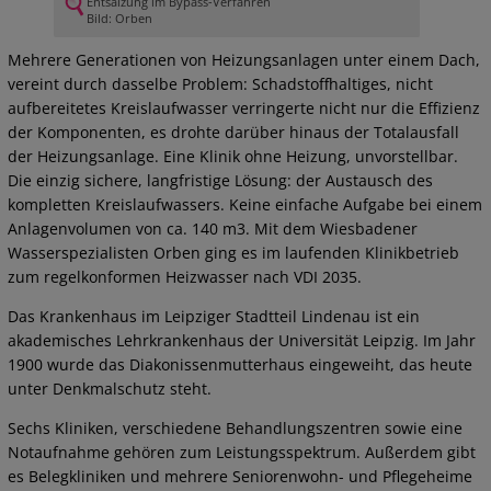
Entsalzung im Bypass-Verfahren
Bild: Orben
Mehrere Generationen von Heizungsanlagen unter einem Dach,
vereint durch dasselbe Problem: Schadstoffhaltiges, nicht
aufbereitetes Kreislaufwasser verringerte nicht nur die Effizienz
der Komponenten, es drohte darüber hinaus der Totalausfall
der Heizungsanlage. Eine Klinik ohne Heizung, unvorstellbar.
Die einzig sichere, langfristige Lösung: der Austausch des
kompletten Kreislaufwassers. Keine einfache Aufgabe bei einem
Anlagenvolumen von ca. 140 m3. Mit dem Wiesbadener
Wasserspezialisten Orben ging es im laufenden Klinikbetrieb
zum regelkonformen Heizwasser nach VDI 2035.
Das Krankenhaus im Leipziger Stadtteil Lindenau ist ein
akademisches Lehrkrankenhaus der Universität Leipzig. Im Jahr
1900 wurde das Diakonissenmutterhaus eingeweiht, das heute
unter Denkmalschutz steht.
Sechs Kliniken, verschiedene Behandlungszentren sowie eine
Notaufnahme gehören zum Leistungsspektrum. Außerdem gibt
es Belegkliniken und mehrere Seniorenwohn- und Pflegeheime