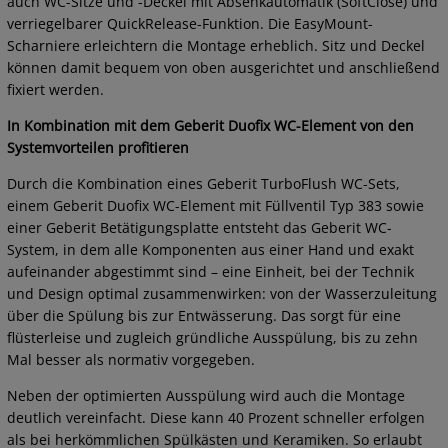
auch WC-Sitze und -Deckel mit Absenkautomatik (SoftClose) und
verriegelbarer QuickRelease-Funktion. Die EasyMount-
Scharniere erleichtern die Montage erheblich. Sitz und Deckel
können damit bequem von oben ausgerichtet und anschließend
fixiert werden.
In Kombination mit dem Geberit Duofix WC-Element von den
Systemvorteilen profitieren
Durch die Kombination eines Geberit TurboFlush WC-Sets,
einem Geberit Duofix WC-Element mit Füllventil Typ 383 sowie
einer Geberit Betätigungsplatte entsteht das Geberit WC-
System, in dem alle Komponenten aus einer Hand und exakt
aufeinander abgestimmt sind – eine Einheit, bei der Technik
und Design optimal zusammenwirken: von der Wasserzuleitung
über die Spülung bis zur Entwässerung. Das sorgt für eine
flüsterleise und zugleich gründliche Ausspülung, bis zu zehn
Mal besser als normativ vorgegeben.
Neben der optimierten Ausspülung wird auch die Montage
deutlich vereinfacht. Diese kann 40 Prozent schneller erfolgen
als bei herkömmlichen Spülkästen und Keramiken. So erlaubt