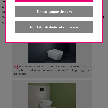
beliebten Renova Plan und iCon WCs deutlich aufgewertet. Für
alle, die im Badezimmer klare Linien und markante Formen
Einstellungen ändern
bevorzugen, bieten die neuen Modelle noch größere
Gestaltungsvielfalt – in Verbindung mit einer flüsterleisen und
kraftvollen Ausspülung.
Das neue Geberit iCon eckig Wand-WC mit TurboFlush
gibt es in den Varianten weiß und weiß mit Spezialglasur
KeraTect.