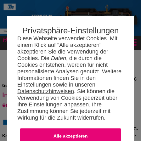
Privatsphäre-Einstellungen
Diese Webseite verwendet Cookies. Mit
Forum
einem Klick auf "Alle akzeptieren"
akzeptieren Sie die Verwendung der
Cookies. Die
Daten
, die durch die
Cookies entstehen, werden für nicht
personalisierte Analysen genutzt. Weitere
Informationen finden Sie in den
News vom 08.05.2026
Einstellungen sowie in unseren
Geberit erweitert TurboFlush-WC-Sortiment
Datenschutzhinweisen
. Sie können die
Innovative Spültechnik neu auch für WCs in
Verwendung von Cookies jederzeit über
eckigem Design
Ihre
Einstellungen
anpassen. Ihre
Zustimmung können Sie jederzeit mit
Wirkung für die Zukunft widerrufen.
Geberit führt die leistungsstarke
TurboFlush-Spültechnik nun auch bei WC-
Keramiken im eckigen Design ein. Damit wird das Portfolio der