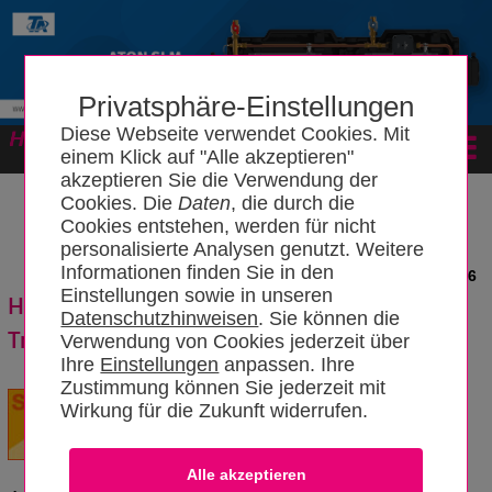
Privatsphäre-Einstellungen
Diese Webseite verwendet Cookies. Mit
Forum
einem Klick auf "Alle akzeptieren"
akzeptieren Sie die Verwendung der
Cookies. Die
Daten
, die durch die
Cookies entstehen, werden für nicht
personalisierte Analysen genutzt. Weitere
Informationen finden Sie in den
News vom 11.12.2006
Einstellungen sowie in unseren
Hygienische und energiesparende
Datenschutzhinweisen
. Sie können die
Trinkwarmwasserversorgung
Verwendung von Cookies jederzeit über
Ihre
Einstellungen
anpassen. Ihre
Zustimmung können Sie jederzeit mit
Ein exorbitanter Heizölverbrauch,
Wirkung für die Zukunft widerrufen.
Versorgungsengpässe im Trinkwarm-
Wasserbereich und ein zusätzlicher
Raumbedarf, der durch Umfunktionierung