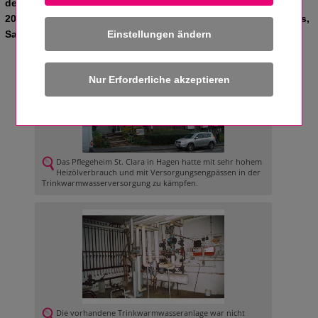
der Haustechnikanlagen gelöst werden sollte, zwang im Juli
2005 den Caritasverband Hagen als Betreiber des Pflegeheims,
Einstellungen ändern
Sanierungsmaßnahmen einzuleiten.
Das Pflegeheim St. Clara in Hagen hatte mit sehr hohem
Heizölverbrauch und mit Versorgungsengpässen in der
Trinkwarmwasserversorgung zu kämpfen.
Die vorhandene Trinkwarmwasseranlage war nicht