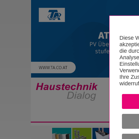
Diese W
akzepti
die dur
Analyse
Einstel
Verwend
Ihre Zu
widerru
Startseite