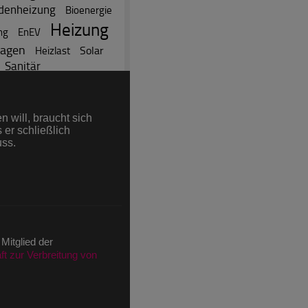
denheizung
Bioenergie
Heizung
ng
EnEV
lagen
Solar
Heizlast
Sanitär
 Newsletter Anmeldung)
 will, braucht sich
 er schließlich
uss.
äge
rtikel
ni (nach IVW)
ions im Juni (nach IVW)
 Mitglied der
t zur Verbreitung von
)