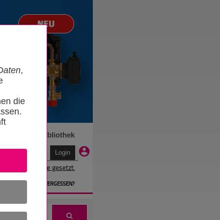
Daten
,
e
nen die
ssen.
ft
n
Termine
Bibliothek
r wird ein Cookie gesetzt.
EN
» PASSWORT VERGESSEN?