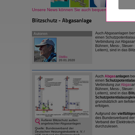
Unsere News können Sie auch bequem als Newsletter
Blitzschutz - Abgasanlage
Auch Abgasanlagen benö
Autoren
einen Schutzpotentialaus
Verbindung zur Abgasanl
Bühnen, Mess-, Steuer-
Leitern), sind in das Bl
OldBo
20.01.2020
Auch
Abgas
anlagen
ben
einen
Schutzpotentiala
Verbindung zur
Abgas
an
Bühnen, Mess-, Steuer-
Leitern), sind in das
Bli
Schutzpotentialausglei
grundsätzlich am tiefste
erfolgen.
Aufgrund der
vielfälti
des Bundesverband der 
Äußerer Blitzschutz außen
Verband der Elektrotechn
angebrachter Abgasanlagen
durchzulesen.
Quelle: Bundesverband der
Deutschen Heizungsindustrie e. V. /
VDE Verband der Elektrotechnik