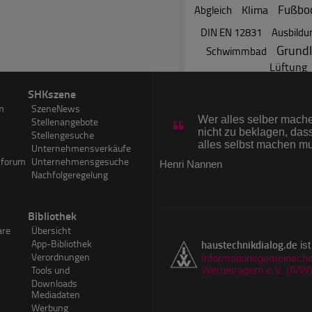
Fußbo
Klima
Abgleich
DIN EN 12831
Ausbildu
Grund
Schwimmbad
Lüftung
Website-Statistik
SHKszene
Zitat des Tages
m
SzeneNews
26.439
News
(Zur
Wer alles selber machen
Stellenangebote
7.201
Hersteller
nicht zu beklagen, dass
Stellengesuche
70.311
Experten
alles selbst machen m
Unternehmensverkäufe
3.824.266
Forumsbeitr
sforum
Unternehmensgesuche
Henri Nannen
3.612
SHKwissen-A
Nachfolgeregelung
750.129
Visits im Ju
1.263.537
PageImpress
Bibliothek
are
Übersicht
App-Bibliothek
haustechnikdialog.de
ist
Verordnungen
Informationsgemeinschaf
Tools und
Werbeträgern e.V. (IVW
Downloads
Mediadaten
Werbung