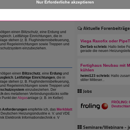
 erhalten!
3064
Aktuelle Forenbeiträge
tigen einen Blitzschutz, eine Erdung und
gleich. Leitfähige Einrichtungen, die in
age stehen (z. B. Flughindernisbefeuerung,
Viega Raxofix oder Pipe
 und Regeleinrichtungen sowie Treppen und
DerSeb schrieb:
Hallo liebe F
itzschutzsystem einzubeziehen.
gerade die neuen Heizungsleit
Fertighaus Neubau mit Mu
kühlen
ötigen einen
Blitzschutz
, eine
Erdung
und
heimi123 schrieb:
Hallo zusam
usgleich
.
Leitfähige Einrichtungen
, die in
stiller Mitleser...
lage stehen (z. B. Flughindernisbefeuerung,
 und Regeleinrichtungen sowie Treppen und
tzschutzsystem
einzubeziehen. Der
Jobs
ch
des metallenen Verbindungsstücks sollte
n Punkt der
Abgas
anlage (z. B. im Keller)
FRÖLING: C
Deutschlan
gen Anforderungen
empfehle ich, das
Merkblatt
Deutschen Heizungsindustrie e. V. und VDE
ik Elektronik Informationstechnik e. V
Seminare/Webinare - j