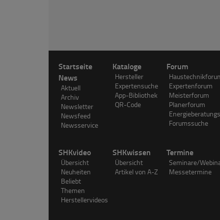
Startseite
Kataloge
Forum
News
Hersteller
Haustechnikforu
Expertensuche
Expertenforum
Aktuell
App-Bibliothek
Meisterforum
Archiv
QR-Code
Planerforum
Newsletter
Energieberatung
Newsfeed
Forumssuche
Newsservice
SHKvideo
SHKwissen
Termine
Übersicht
Übersicht
Seminare/Webin
Neuheiten
Artikel von A-Z
Messetermine
Beliebt
Themen
Herstellervideos