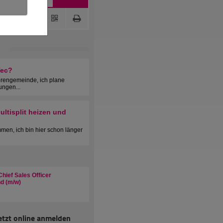
Tec?
orengemeinde, ich plane
ungen...
ltisplit heizen und
men, ich bin hier schon länger
hief Sales Officer
d (m/w)
etzt online anmelden