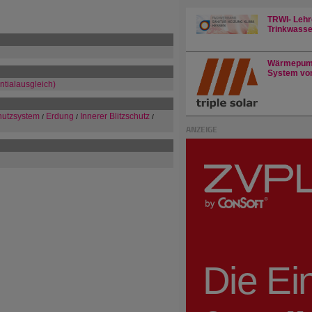
TRWI- Lehr
Trinkwasser
Wärmepump
System von
ntialausgleich)
chutzsystem
Erdung
Innerer Blitzschutz
/
/
/
ANZEIGE