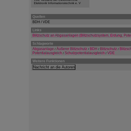
Elektronik Informationstechnik e. V
Quellen
BDH / VDE
Links
Blitzschutz an Abgasanlagen (Blitzschutzsystem, Erdung, Pote
Schlagworte
Abgasanlage
Äußerer Blitzschutz
BDH
Blitzschutz
Blitzs
/
/
/
/
Potentialausgleich
Schutzpotentialausgleich
VDE
/
/
Weitere Funktionen