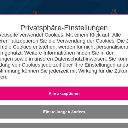
Privatsphäre-Einstellungen
ebseite verwendet Cookies. Mit einem Klick auf "Alle
eren" akzeptieren Sie die Verwendung der Cookies. Die
ch die Cookies entstehen, werden für nicht personalisiert
n genutzt. Weitere Informationen finden Sie in den
lungen sowie in unseren
Datenschutzhinweisen
. Sie kön
ung von Cookies jederzeit über Ihre
Einstellungen
anpa
stimmung können Sie jederzeit mit Wirkung für die Zukun
fen.
News
Kataloge
Forum
SHKszene
Jobs
SHKvideo
SHKwisse
Eingeloggt bleiben
-
Dafü
» REGISTRIER
Einstellungen ändern