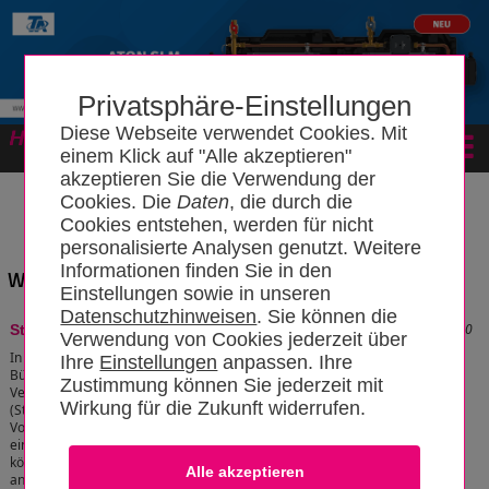
Privatsphäre-Einstellungen
Diese Webseite verwendet Cookies. Mit
Forum
einem Klick auf "Alle akzeptieren"
akzeptieren Sie die Verwendung der
Cookies. Die
Daten
, die durch die
Cookies entstehen, werden für nicht
personalisierte Analysen genutzt. Weitere
Informationen finden Sie in den
Wissensbereich: "Heizungseitung"
Einstellungen sowie in unseren
Datenschutzhinweisen
. Sie können die
Stand: 04.12.2023 09:33:00
Strangregulierventil
Verwendung von Cookies jederzeit über
In Heizungsanlagen in großen Wohn- oder
Ihre
Einstellungen
anpassen. Ihre
Bürogebäuden werden in die von den
Zustimmung können Sie jederzeit mit
Verteilleitungen abgehenden Leitungen
Wirkung für die Zukunft widerrufen.
(Stränge) Strangventile (Absperrventil mit
Voreinstellmöglichkeit und FE-Hähne)
eingebaut. Mit den Strangregulierventilen
können die Volumenströme der Teilanlagen
angepasst werden, was eine einfachere