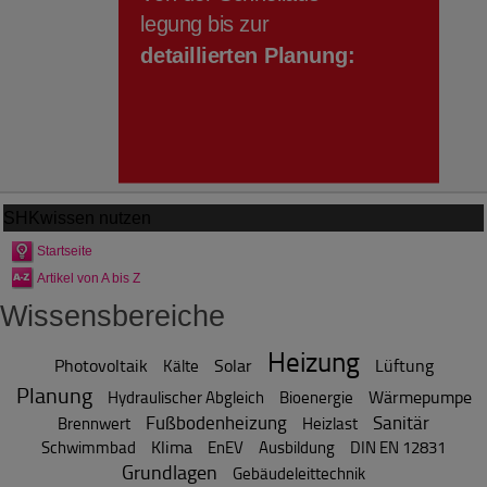
SHKwissen
nutzen
Startseite
Artikel von A bis Z
Wissensbereiche
Heizung
Photovoltaik
Solar
Lüftung
Kälte
Planung
Wärmepumpe
Hydraulischer Abgleich
Bioenergie
Fußbodenheizung
Sanitär
Brennwert
Heizlast
Klima
Schwimmbad
EnEV
Ausbildung
DIN EN 12831
Grundlagen
Gebäudeleittechnik