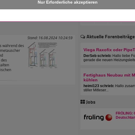
 erhalten!
Aktuelle Forenbeiträge
Stand: 16.08.2024 10:24:59
s während des
Viega Raxofix oder Pipe
rmetauscher
nd
DerSeb schrieb:
Hallo liebe F
 des
gerade die neuen Heizungsleit
alten
rischen
Fertighaus Neubau mit Mu
kühlen
heimi123 schrieb:
Hallo zusam
stiller Mitleser...
Jobs
FRÖLING: C
Deutschlan