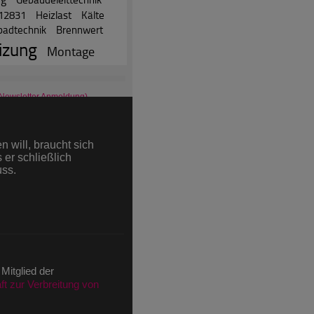
 12831
Heizlast
Kälte
adtechnik
Brennwert
izung
Montage
 Newsletter Anmeldung)
äge
 will, braucht sich
rtikel
 er schließlich
uss.
ni (nach IVW)
ions im Juni (nach IVW)
 Mitglied der
t zur Verbreitung von
)