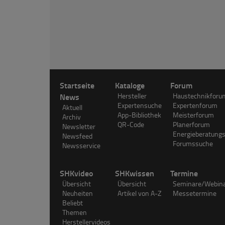
Startseite
Kataloge
Forum
News
Hersteller
Haustechnikforu
Expertensuche
Expertenforum
Aktuell
App-Bibliothek
Meisterforum
Archiv
QR-Code
Planerforum
Newsletter
Energieberatung
Newsfeed
Forumssuche
Newsservice
SHKvideo
SHKwissen
Termine
Übersicht
Übersicht
Seminare/Webin
Neuheiten
Artikel von A-Z
Messetermine
Beliebt
Themen
Herstellervideos