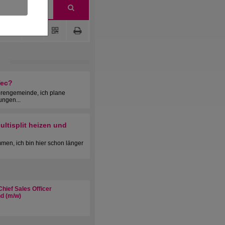
Tec?
orengemeinde, ich plane
ungen...
ltisplit heizen und
men, ich bin hier schon länger
hief Sales Officer
d (m/w)