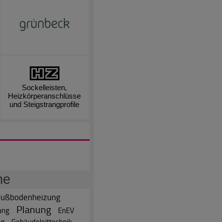
Sockelleisten,
Heizkörperanschlüsse
und Steigstrangprofile
he
Fußbodenheizung
Planung
ung
EnEV
ng
Gebäudeleittechnik