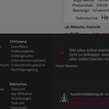
Photovoltaik
DIN EN
Bioenergie
Schwimmb
He
Elektrotechnik
Website-Statistik
26.439
News
(Zur
7.201
Hersteller
SHKszene
Zitat des Tages
70.311
Experten
m
SzeneNews
3.824.243
Forumsbeitr
Wer alles selber machen
Stellenangebote
3.612
SHKwissen-A
nicht zu beklagen, dass
Stellengesuche
alles selbst machen m
750.129
Visits im Ju
Unternehmensverkäufe
sforum
Unternehmensgesuche
1.263.537
PageImpress
Henri Nannen
Nachfolgeregelung
Bibliothek
are
Übersicht
App-Bibliothek
haustechnikdialog.de
ist
Verordnungen
Informationsgemeinschaf
Tools und
Werbeträgern e.V. (IVW
Downloads