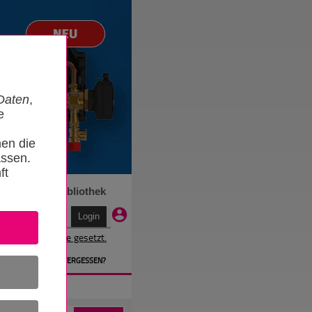
Daten
,
e
nen die
ssen.
ft
n
Termine
Bibliothek
r wird ein Cookie gesetzt.
EN
» PASSWORT VERGESSEN?