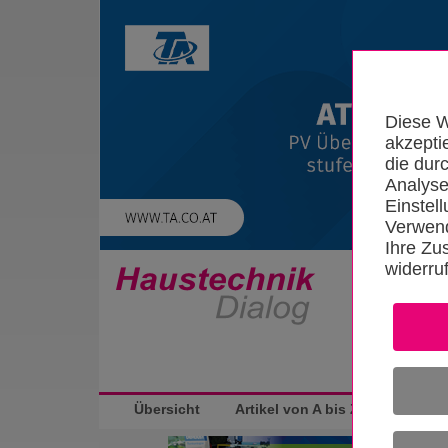
Diese W
akzepti
die dur
Analyse
Einstel
Verwend
Ihre Zu
widerru
Startseite
Übersicht
Artikel von A bis Z