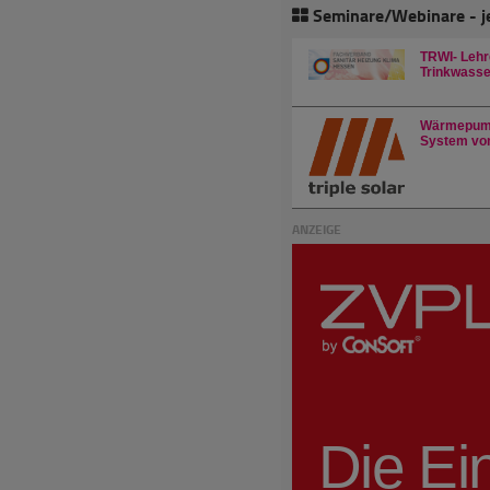
Seminare/Webinare - j
TRWI- Lehr
Trinkwasser
Wärmepump
System von
ANZEIGE