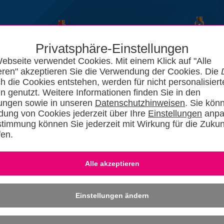
Privatsphäre-Einstellungen
ebseite verwendet Cookies. Mit einem Klick auf "Alle
eren" akzeptieren Sie die Verwendung der Cookies. Die
ch die Cookies entstehen, werden für nicht personalisiert
n genutzt. Weitere Informationen finden Sie in den
lungen sowie in unseren
Datenschutzhinweisen
. Sie kön
ung von Cookies jederzeit über Ihre
Einstellungen
anpa
stimmung können Sie jederzeit mit Wirkung für die Zukun
fen.
News
Kataloge
Forum
SHKszene
Jobs
SHKvideo
SHKwisse
Eingeloggt bleiben
-
Dafü
» REGISTRIER
Einstellungen ändern