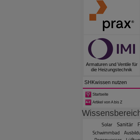
Armaturen und Ventile für
die Heizungstechnik
SHKwissen
nutzen
Startseite
Artikel von A bis Z
Wissensbereic
Sanitär
Solar
Schwimmbad
Ausbild
Lüftu
Regenwasser