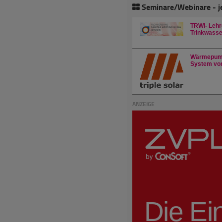
Seminare/Webinare - j
TRWI- Lehr
Trinkwasser
Wärmepump
System von
ANZEIGE