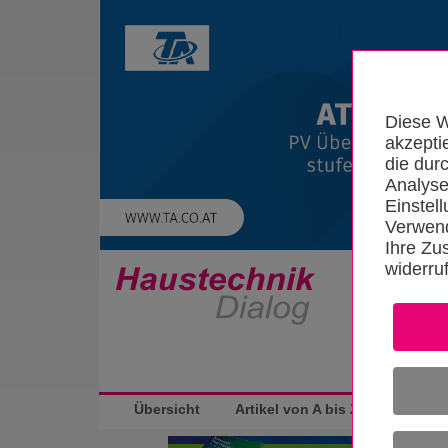
Diese W
akzepti
die dur
Analyse
Einstel
Verwend
Ihre Zu
widerru
Startseite
Übersicht
Artikel von A bis Z