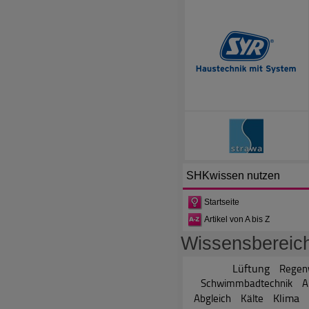
SHKwissen
nutzen
Startseite
Artikel von A bis Z
Wissensbereic
Lüftung
Regen
Schwimmbadtechnik
A
Klima
Abgleich
Kälte