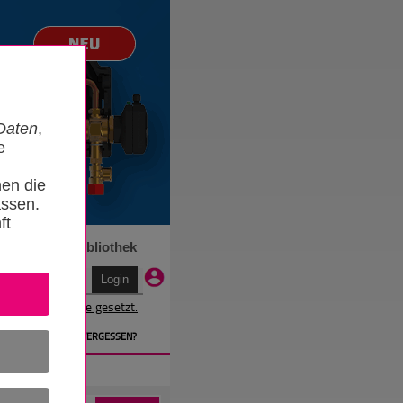
Daten
,
e
nen die
ssen.
ft
n
Termine
Bibliothek
r wird ein Cookie gesetzt.
EN
» PASSWORT VERGESSEN?