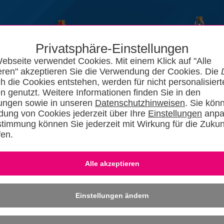
Privatsphäre-Einstellungen
ebseite verwendet Cookies. Mit einem Klick auf "Alle
eren" akzeptieren Sie die Verwendung der Cookies. Die
ch die Cookies entstehen, werden für nicht personalisiert
n genutzt. Weitere Informationen finden Sie in den
lungen sowie in unseren
Datenschutzhinweisen
. Sie kön
ung von Cookies jederzeit über Ihre
Einstellungen
anpa
stimmung können Sie jederzeit mit Wirkung für die Zukun
fen.
News
Kataloge
Forum
SHKszene
Jobs
SHKvideo
SHKwisse
Eingeloggt bleiben
-
Dafü
» REGISTRIER
Einstellungen ändern