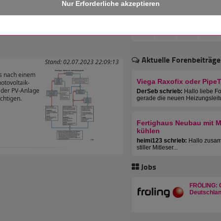
 erhalten!
Aktuelle Forenbeiträge
Stand: 02.07.2023 22:09:13
ns nach einem
Viega Raxofix oder Pipe
hotovoltaik-
 der PV-Anlage
DerSeb schrieb:
Hallo liebe F
chtigen.
gerade die neuen Heizungsleit
Fertighaus Neubau mit Mu
kühlen
heimi123 schrieb:
Hallo zusam
stiller Mitleser...
Jobs
FRÖLING: C
Deutschlan