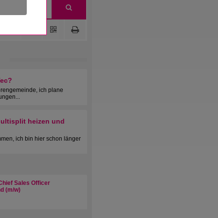
Tec?
orengemeinde, ich plane
ungen...
ltisplit heizen und
men, ich bin hier schon länger
hief Sales Officer
d (m/w)