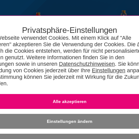
Privatsphäre-Einstellungen
ebseite verwendet Cookies. Mit einem Klick auf "Alle
eren" akzeptieren Sie die Verwendung der Cookies. Die
ch die Cookies entstehen, werden für nicht personalisiert
n genutzt. Weitere Informationen finden Sie in den
lungen sowie in unseren
Datenschutzhinweisen
. Sie kön
ung von Cookies jederzeit über Ihre
Einstellungen
anpa
stimmung können Sie jederzeit mit Wirkung für die Zukun
fen.
News
Kataloge
Forum
SHKszene
Jobs
SHKvideo
SHKwisse
Eingeloggt bleiben
-
Dafü
» REGISTRIER
Einstellungen ändern