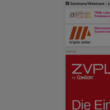
Seminare/Webinare - j
TRWI- Lehr
Trinkwasser
Wärmepump
System von
ANZEIGE