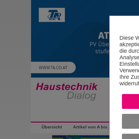
Diese W
akzepti
die dur
Analyse
Einstel
Verwend
Ihre Zu
widerru
Startseite
Übersicht
Artikel von A bis Z