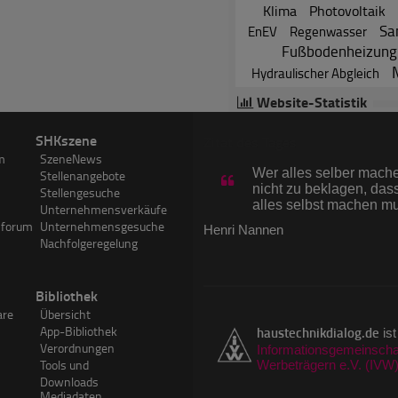
Klima
Photovoltaik
Sa
EnEV
Regenwasser
Fußbodenheizung
Hydraulischer Abgleich
Website-Statistik
26.439
News
(Zur
SHKszene
Zitat des Tages
7.201
Hersteller
m
SzeneNews
70.311
Experten
Wer alles selber machen
Stellenangebote
3.824.290
Forumsbeitr
nicht zu beklagen, dass
Stellengesuche
3.612
SHKwissen-A
alles selbst machen m
Unternehmensverkäufe
750.129
Visits im Ju
sforum
Unternehmensgesuche
Henri Nannen
1.263.537
PageImpress
Nachfolgeregelung
Bibliothek
are
Übersicht
App-Bibliothek
haustechnikdialog.de
ist
Verordnungen
Informationsgemeinschaf
Tools und
Werbeträgern e.V. (IVW
Downloads
Mediadaten