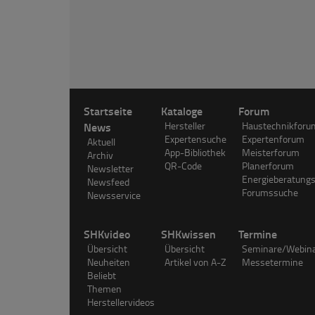
Startseite
Kataloge
Forum
News
Hersteller
Haustechnikforu
Expertensuche
Expertenforum
Aktuell
App-Bibliothek
Meisterforum
Archiv
QR-Code
Planerforum
Newsletter
Energieberatung
Newsfeed
Forumssuche
Newsservice
SHKvideo
SHKwissen
Termine
Übersicht
Übersicht
Seminare/Webin
Neuheiten
Artikel von A-Z
Messetermine
Beliebt
Themen
Herstellervideos