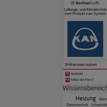
Lüftungs- und Klimatechnik
vom Produkt zum System
SHKwissen
nutzen
Startseite
Artikel von A bis Z
Wissensbereic
Heizung
Wär
Elektrotechnik
Schwimm