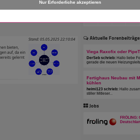
 erhalten!
Aktuelle Forenbeiträge
Stand: 05.05.2025 22:10:04
men bieten,
Viega Raxofix oder Pipe
agen auf, da ein
ereits gelernt
DerSeb schrieb:
Hallo liebe F
gerade die neuen Heizungsleit
Fertighaus Neubau mit Mu
kühlen
heimi123 schrieb:
Hallo zusam
stiller Mitleser...
Jobs
FRÖLING: C
Deutschlan