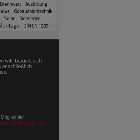
Brennwert
Ausbildung
nitär
Gebäudeleittechnik
Solar
Bioenergie
Montage
DIN EN 12831
 Newsletter Anmeldung)
 will, braucht sich
äge
 er schließlich
rtikel
uss.
ni (nach IVW)
ions im Juni (nach IVW)
 Mitglied der
t zur Verbreitung von
)