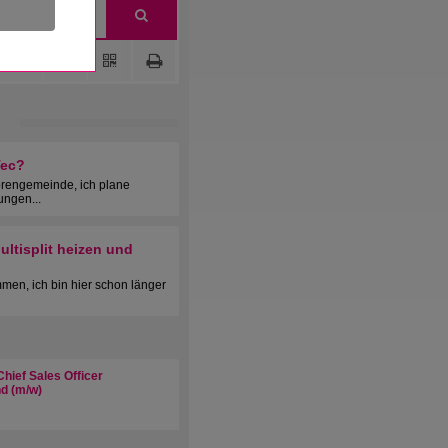
Tec?
orengemeinde, ich plane
ungen...
ltisplit heizen und
men, ich bin hier schon länger
hief Sales Officer
d (m/w)