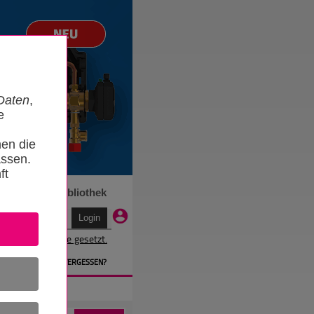
Daten
,
e
nen die
ssen.
ft
n
Termine
Bibliothek
r wird ein Cookie gesetzt.
EN
» PASSWORT VERGESSEN?