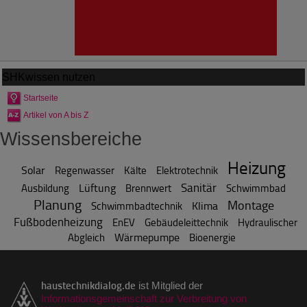
SHKwissen
nutzen
Startseite
Artikel von A bis Z
Wissensbereiche
Heizung
Solar
Regenwasser
Kälte
Elektrotechnik
Sanitär
Lüftung
Ausbildung
Brennwert
Schwimmbad
Planung
Montage
Klima
Schwimmbadtechnik
Fußbodenheizung
EnEV
Gebäudeleittechnik
Hydraulischer
Wärmepumpe
Abgleich
Bioenergie
haustechnikdialog.de
ist Mitglied der
Informationsgemeinschaft zur Verbreitung von