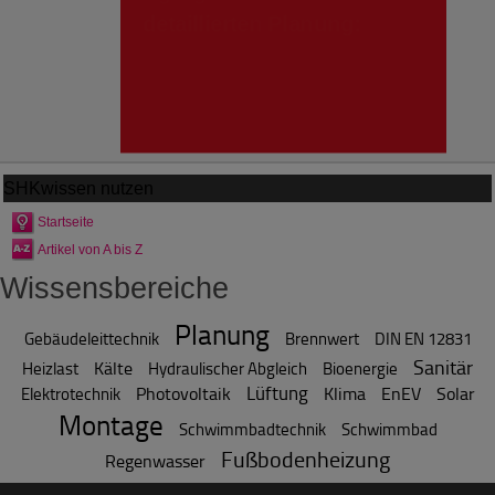
SHKwissen
nutzen
Startseite
Artikel von A bis Z
Wissensbereiche
Planung
Gebäudeleittechnik
Brennwert
DIN EN 12831
Sanitär
Kälte
Heizlast
Hydraulischer Abgleich
Bioenergie
Lüftung
Photovoltaik
Klima
EnEV
Solar
Elektrotechnik
Montage
Schwimmbadtechnik
Schwimmbad
Fußbodenheizung
Regenwasser