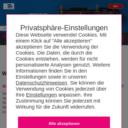
Privatsphäre-Einstellungen
Diese Webseite verwendet Cookies. Mit
Forum
einem Klick auf "Alle akzeptieren"
akzeptieren Sie die Verwendung der
Cookies. Die
Daten
, die durch die
Cookies entstehen, werden für nicht
personalisierte Analysen genutzt. Weitere
Informationen finden Sie in den
Wissensbereich: "Ruhende Flüssigkeit"
Einstellungen sowie in unseren
Datenschutzhinweisen
. Sie können die
Stand: 06.07.2020 09:43:39
Ruhedruck
Verwendung von Cookies jederzeit über
Der Lehrsatz lautet > Der Ruhedruck ist der
Ihre
Einstellungen
anpassen. Ihre
statische Überdruck einer ruhenden
Zustimmung können Sie jederzeit mit
Flüssigkeit, der sich aus der Dichte des
Wirkung für die Zukunft widerrufen.
Mediums und der Höhendifferenz ergibt.
[zum Artikel]