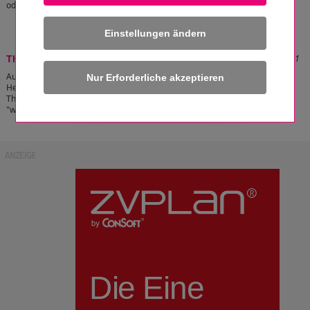
oder Kühlregister).
[zum Artikel]
Einstellungen ändern
Stand: 08.01.2020 18:23:31
Thermostatköpfe
Aufgrund verschiedener Einbauvarianten der
Heizkörper gibt es verschiedene
Thermostatköpfe. Wichtig ist in jedem Fall, dass das Fühlerelement die
"wirkliche" Raumtemperatur erfassen kann.
[zum Artikel]
ANZEIGE