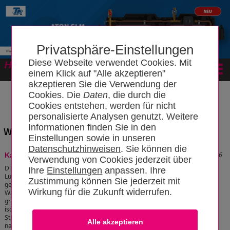
Privatsphäre-Einstellungen
Diese Webseite verwendet Cookies. Mit
Forum
einem Klick auf "Alle akzeptieren"
akzeptieren Sie die Verwendung der
Cookies. Die
Daten
, die durch die
Cookies entstehen, werden für nicht
personalisierte Analysen genutzt. Weitere
Informationen finden Sie in den
Wissensbereich: "Kapillarrohrfühler"
Einstellungen sowie in unseren
Datenschutzhinweisen
. Sie können die
Stand: 18.02.2024 19:21:16
Kanaltemperaturfühler
Verwendung von Cookies jederzeit über
Die Temperaturmessungen in Luftkanälen oder
Ihre
Einstellungen
anpassen. Ihre
Luftleitungen sind erheblich schwieriger
Zustimmung können Sie jederzeit mit
gegenüber der Temperaturmessung in
Wirkung für die Zukunft widerrufen.
Wassersystemen. Der Grund liegt in den
größeren Abmessungen der Messorte und der
isothermen oder nicht-isothermen
Strömungsverhältnisse in den Kanälen oder
nach Bauteilen (z. B. Mischluftkammer, Heiz-