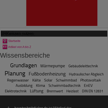
SHKwissen
nutzen
Startseite
Artikel von A bis Z
Wissensbereiche
Grundlagen
Wärmepumpe
Gebäudeleittechnik
Planung
Fußbodenheizung
Hydraulischer Abgleich
Regenwasser
Kälte
Solar
Photovoltaik
Schwimmbad
Klima
EnEV
Ausbildung
Schwimmbadtechnik
Lüftung
Elektrotechnik
Brennwert
Heizlast
DIN EN 12831
haustechnikdialog.de
ist Mitglied der