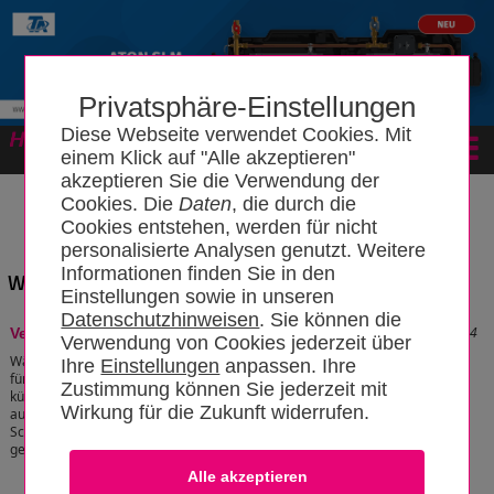
Privatsphäre-Einstellungen
Diese Webseite verwendet Cookies. Mit
Forum
einem Klick auf "Alle akzeptieren"
akzeptieren Sie die Verwendung der
Cookies. Die
Daten
, die durch die
Cookies entstehen, werden für nicht
personalisierte Analysen genutzt. Weitere
Informationen finden Sie in den
Wissensbereich: "Komponenten"
Einstellungen sowie in unseren
Datenschutzhinweisen
. Sie können die
Stand: 05.05.2025 22:10:04
Verantwortungsvolle KI
Verwendung von Cookies jederzeit über
Während KI-Tools eine Reihe neuer Funktionen
Ihre
Einstellungen
anpassen. Ihre
für Unternehmen bieten, wirft der Einsatz von
Zustimmung können Sie jederzeit mit
künstlicher Intelligenz auch ethische Fragen
Wirkung für die Zukunft widerrufen.
auf, da ein KI-System im Guten wie im
Schlechten das verstärkt, was es bereits
gelernt hat.
[zum Artikel]