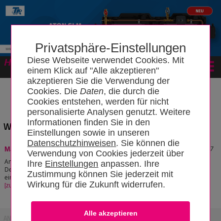
Privatsphäre-Einstellungen
Diese Webseite verwendet Cookies. Mit
Forum
einem Klick auf "Alle akzeptieren"
akzeptieren Sie die Verwendung der
Cookies. Die
Daten
, die durch die
Cookies entstehen, werden für nicht
personalisierte Analysen genutzt. Weitere
Informationen finden Sie in den
Wissensbereich: "Made in Germany"
Einstellungen sowie in unseren
Datenschutzhinweisen
. Sie können die
Stand: 08.04.2026 09:10:37
Made in Germany
Verwendung von Cookies jederzeit über
Am 23. August 1887 wird das Label "Made in Germany" (Hergestellt in
Ihre
Einstellungen
anpassen. Ihre
Deutschland) eingeführt. Das Label wurde in zuerst in Großbritannien
Zustimmung können Sie jederzeit mit
eingeführt, um sich gegen den Import ausländischer Produkte zu schützen.
Wirkung für die Zukunft widerrufen.
[zum Artikel]
ANZEIGE