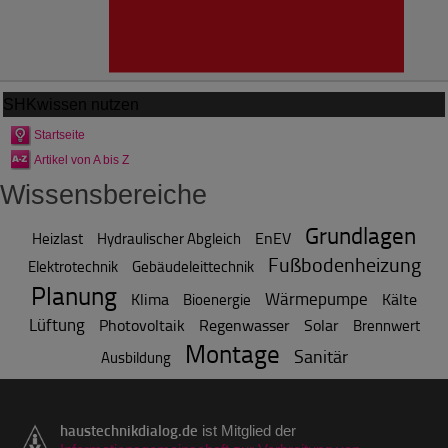
SHKwissen
nutzen
Startseite
Artikel von A bis Z
Wissensbereiche
Grundlagen
EnEV
Heizlast
Hydraulischer Abgleich
Fußbodenheizung
Elektrotechnik
Gebäudeleittechnik
Planung
Wärmepumpe
Klima
Kälte
Bioenergie
Lüftung
Photovoltaik
Regenwasser
Solar
Brennwert
Montage
Sanitär
Ausbildung
haustechnikdialog.de
ist Mitglied der