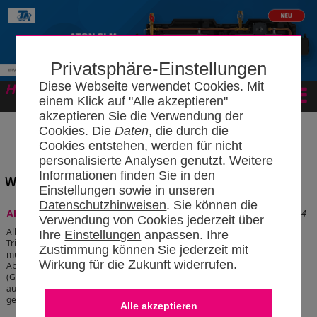
Privatsphäre-Einstellungen
Diese Webseite verwendet Cookies. Mit
Forum
einem Klick auf "Alle akzeptieren"
akzeptieren Sie die Verwendung der
Cookies. Die
Daten
, die durch die
Cookies entstehen, werden für nicht
personalisierte Analysen genutzt. Weitere
Informationen finden Sie in den
Wissensbereich: "Ausblaseleitung"
Einstellungen sowie in unseren
Datenschutzhinweisen
. Sie können die
Stand: 22.05.2011 12:00:34
Ablauftrichter
Verwendung von Cookies jederzeit über
Alle Ausblase-, Tropf- und Überlaufleitungen in
Ihre
Einstellungen
anpassen. Ihre
Trinkwasser- und Wasserheizungssystemen
Zustimmung können Sie jederzeit mit
müssen "offen" und sichtbar in einen
Wirkung für die Zukunft widerrufen.
Ablauftrichter mit einem Siphon
(Geruchsverschluss) geführt werden, damit
austretendes Wasser in das Abwassersystem
geleitet werden kann.
[zum Artikel]