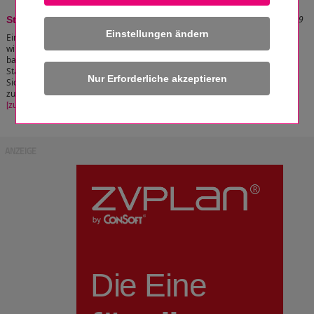
Stand: 22.12.2010 11:52:39
Standrohr - NDDH
Einstellungen ändern
Eine Niederdruckdampfheizung (DIN 4750)
wird bis 0,5 bar durch ein Standrohr und bis 1
bar aufgrund der großen Abmessungen eines
Standrohres durch ein gewichtsbelastetes
Sicherheitsventil gegen das Überschreiten des
zulässigen Betriebsüberdruckes abgesichert.
[zum Artikel]
ANZEIGE