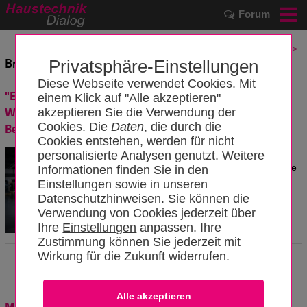
Forum
< Ältere
|
Neuere >
Branchennews vom 02.06.2026
Privatsphäre-Einstellungen
Diese Webseite verwendet Cookies. Mit
"Eine Wärmepumpe aus Deutschland" Nachfrage nach
einem Klick auf "Alle akzeptieren"
Wärmepumpen: Qualität und Herkunft gewinnen an
akzeptieren Sie die Verwendung der
Bedeutung
Cookies. Die
Daten
, die durch die
Cookies entstehen, werden für nicht
Die Verbraucher haben längst entschieden: Die
personalisierte Analysen genutzt. Weitere
Wärmepumpe war 2025 erstmals die meistverkaufte
Informationen finden Sie in den
Einstellungen sowie in unseren
Heizung in Deutschland - ein deutliches Signal. Die
Datenschutzhinweisen
. Sie können die
Entscheidung, welches Modell eingebaut wird [...]
Verwendung von Cookies jederzeit über
Ihre
Einstellungen
anpassen. Ihre
Zustimmung können Sie jederzeit mit
Wirkung für die Zukunft widerrufen.
Mit dem Solarstromspeicher Geld verdienen