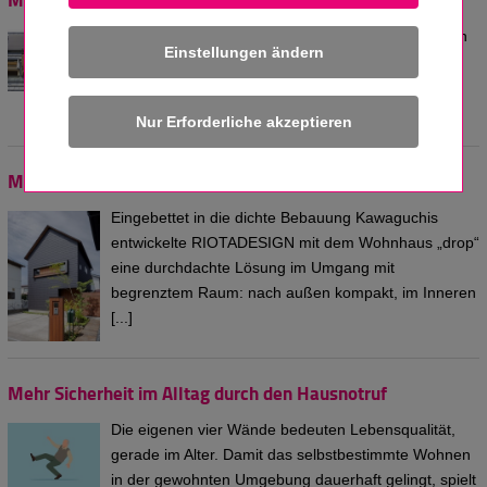
Wer sich eine Photovoltaikanlage zulegt, sollte auch
Einstellungen ändern
über einen Solarstromspeicher nachdenken. Mit
ihnen kann man inzwischen viel Geld sparen. Ein
paar Kennzahlen reichen aus, um [...]
Maximale Wirkung auf minimaler Fläche
Eingebettet in die dichte Bebauung Kawaguchis
entwickelte RIOTADESIGN mit dem Wohnhaus „drop“
eine durchdachte Lösung im Umgang mit
begrenztem Raum: nach außen kompakt, im Inneren
[...]
Mehr Sicherheit im Alltag durch den Hausnotruf
Die eigenen vier Wände bedeuten Lebensqualität,
gerade im Alter. Damit das selbstbestimmte Wohnen
in der gewohnten Umgebung dauerhaft gelingt, spielt