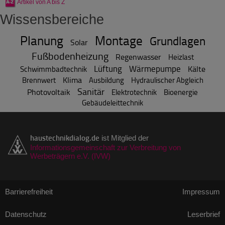
Artikel von A bis Z
Wissensbereiche
Planung
Montage
Grundlagen
Solar
Fußbodenheizung
Regenwasser
Heizlast
Lüftung
Wärmepumpe
Kälte
Schwimmbadtechnik
Klima
Brennwert
Ausbildung
Hydraulischer Abgleich
Sanitär
Photovoltaik
Elektrotechnik
Bioenergie
Gebäudeleittechnik
haustechnikdialog.de
ist Mitglied der
Informationsgemeinschaft zur Verbreitung von
Werbeträgern e.V. (IVW)
Barrierefreiheit
Impressum
Datenschutz
Leserbrief