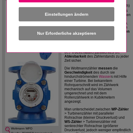
Der
Woltmannzähler
wird für
Durchflussmengen
ab
Q
15
(>15 m³/h)
n
eingesetzt. Sie haben einen besonders
Einstellungen ändern
niedrigen Druckverlust
auch bei großen
Durchflüssen, aber sie laufen auch bei
kleinen
Wasser
mengen zuverlässig an.
Ein
Messeinsatz
mit einer besonderen
Konstruktion der
wasserdurchströmten
Turbine
garantiert eine hohe
Messgenauigkeit und beste
Langzeitstabilität der Messergebnisse.
Außerdem stellen große
Zahlenrollen
des
Trockenläuferzählwerkes
die
Ablesbarkeit
des Zählerstands zu jeder
Zeit sicher.
Die Woltmannzähler
messen
die
Geschwindigkeit
des durch sie
hindurchströmenden
Wasser
s mit Hilfe
einer Turbine. Bei bekanntem
Rohrquerschnitt wird im Zählwerk
mechanisch auf das Volumen
umgerechnet und mit dem
Rollenzählwerk in Kubikmetern
angezeigt.
Man unterscheidet zwischen
WP-Zähler
> Turbinenzähler mit paralleler
Rohrachse (kleiner Druckverlust) und
WS-Zähler
> Turbinenzähler mit
senkrechter Rohrachse (größerer
Woltmann WPD
Druckverlust, jedoch weniger empfindlich