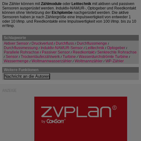
Die Zähler können mit
Zählmodule
oder
Leittechnik
mit aktiven und passiven
Sensoren ausgerüstet werden. Induktiv-NAMUR-, Optogeber und Reedkontakt
können ohne Verletzung der
Eichplombe
nachgerüstet werden. Die aktive
Sensoren haben je nach Zählergröße eine Impulswertigkeit von entweder 1
oder 10 l/Imp. und Reedkontakte eine Impulswertigkeit von 100 l/Imp. bis zu 10
m³/Imp.
Schlagworte
Aktiver Sensor
Druckverlust
Durchfluss
Durchflussmenge
/
/
/
/
Durchflussmessung
Induktiv-NAMUR-Sensor
Leittechnik
Optogeber
/
/
/
/
Parallele Rohrachse
Passiver Sensor
Reedkontakt
Senkrechte Rohrachse
/
/
/
Sensor
Trockenläuferzählwerk
Turbine
Wasserdurchströmte Turbine
/
/
/
/
/
Wassermenge
Woltmannwasserzähler
Woltmannzähler
WP-Zähler
/
/
/
Weitere Funktionen
ANZEIGE