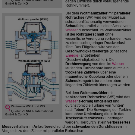
Quelle: ZENNER International
gegen Einflüsse durch vorausgehende
GmbH & Co. KG
Rohrkrümmer).
Bei dem
Woltmannzähler
mit
paralleler
Rohrachse
(WP) wird der
Flügel
aus
schraubenflächenartig verwundenen
Schaufeln
parallel zu seiner Achse vom
Wasser
durchströmt. Im Woltmannzähler
ist der
Rohrquerschnitt
ohne
wesentliche Verengung vorhanden, was
zu einem sehr geringer Druckverlust
führt. Das Flügelrad wird von der
Geschwindigkeitsenergie
(kinetische
Energie
) angetrieben
(Geschwindigkeitszähler). Die
Drehbewegung
von dem im
Wasser
laufenden
Turbinenrad
kann durch ein
trockenes Zählwerk
über eine
magnetische Kupplung
oder über ein
Schneckengetriebe
zu dem oben
liegenden Zählwerk übertragen werden.
Bei dem
Woltmannzähler
mit
senkrechter Rohrachse
(WS) wird das
Wasser
s-förmig umgelenkt
und
durchströmt die Turbine von "
unten
"
Woltmann WPH und WS
nach "
oben
". Die Bewegung der
Turbine
Quelle: ZENNER International
kann
ohne Umlenkung
direkt in das
GmbH & Co. KG
Trockenläuferzählwerk
übertragen
werden. Hierdurch ist ein
verbessertes
Messverhalten
im
Anlaufbereich
und bei
schwankenden Durchflüssen
im
Vergleich zu dem Zähler mit paralleler Rohrachse.