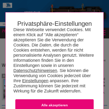
Privatsphäre-Einstellungen
Diese Webseite verwendet Cookies. Mit
Forum
einem Klick auf "Alle akzeptieren"
akzeptieren Sie die Verwendung der
Cookies. Die
Daten
, die durch die
Cookies entstehen, werden für nicht
personalisierte Analysen genutzt. Weitere
Informationen finden Sie in den
2604
Woltmannwasserzähler
Einstellungen sowie in unseren
Datenschutzhinweisen
. Sie können die
Verwendung von Cookies jederzeit über
Der Woltmannzähler wird für
Autoren
Durchflussmengen ab Qn 15 (>15 m³/h)
Ihre
Einstellungen
anpassen. Ihre
eingesetzt. Sie haben einen besonders
Zustimmung können Sie jederzeit mit
niedrigen Druckverlust auch bei großen
Durchflüssen, aber sie laufen auch bei
Wirkung für die Zukunft widerrufen.
kleinen Wassermengen zuverlässig an.
OldBo
05.04.2016