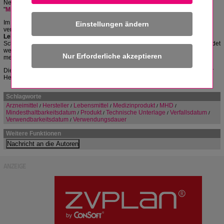
Neben dem
Verfallsdatum
(Verwendbarkeitsdatum) gibt es noch die Begriffe
"
Mindesthaltbarkeitsdatum
" (MHD) und "
Verwendungsdauer
".
Im
Gegensatz
dazu bezeichnet ein
Verfallsdatum
(Formulierung: "zu
Einstellungen ändern
verbrauchen bis...") das Datum, bis zu dem der Verbrauch oder Verzehr eines
Lebensmittels
gesundheitlich unbedenklich
(z. B. durch Fäulnis, Bakterien,
Schimmelbildung) sein sollte und
Arzneimittel
und
Medizinprodukte
verwendet
werden darf. Wenn das Verfallsdatum überschritten ist, darf das Produkt nicht
mehr in Verkehr gebracht werden.
Die
Dauer
muss auf den
Produkten
oder in den
technischen Unterlagen
der
Hersteller angegeben werden.
Schlagworte
Arzneimittel
Hersteller
Lebensmittel
Medizinprodukt
MHD
/
/
/
/
/
Mindesthaltbarkeitsdatum
Produkt
Technische Unterlage
Verfallsdatum
/
/
/
/
Verwendbarkeitsdatum
Verwendungsdauer
/
Weitere Funktionen
ANZEIGE