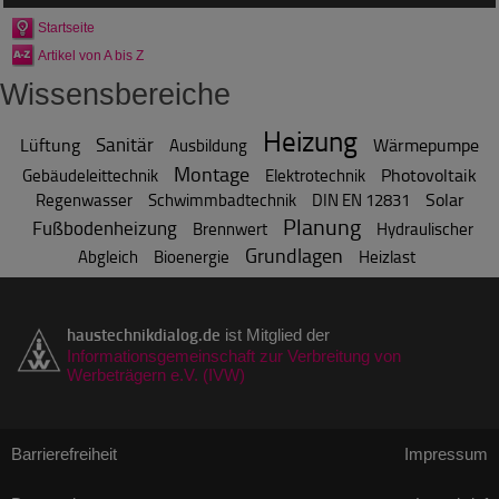
Startseite
Artikel von A bis Z
Wissensbereiche
Heizung
Sanitär
Lüftung
Wärmepumpe
Ausbildung
Montage
Photovoltaik
Gebäudeleittechnik
Elektrotechnik
Solar
Regenwasser
Schwimmbadtechnik
DIN EN 12831
Planung
Fußbodenheizung
Brennwert
Hydraulischer
Grundlagen
Abgleich
Bioenergie
Heizlast
haustechnikdialog.de
ist Mitglied der
Informationsgemeinschaft zur Verbreitung von
Werbeträgern e.V. (IVW)
Barrierefreiheit
Impressum