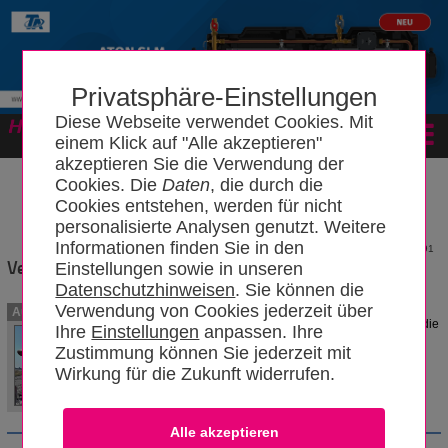
Privatsphäre-Einstellungen
Diese Webseite verwendet Cookies. Mit
Forum
einem Klick auf "Alle akzeptieren"
akzeptieren Sie die Verwendung der
Cookies. Die
Daten
, die durch die
Cookies entstehen, werden für nicht
personalisierte Analysen genutzt. Weitere
Informationen finden Sie in den
2791
Verfallsdatum
Einstellungen sowie in unseren
Datenschutzhinweisen
. Sie können die
Verwendung von Cookies jederzeit über
Neben dem Verfallsdatum
Autoren
(Verwendbarkeitsdatum) gibt es noch die
Ihre
Einstellungen
anpassen. Ihre
Begriffe "Mindesthaltbarkeitsdatum"
Zustimmung können Sie jederzeit mit
(MHD) und "Verwendungsdauer".
Wirkung für die Zukunft widerrufen.
OldBo
07.12.2017