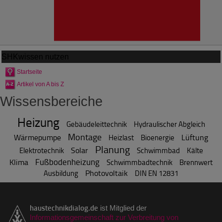
SHKwissen
nutzen
Startseite
Artikel von A bis Z
Wissensbereiche
Heizung
Gebäudeleittechnik
Hydraulischer Abgleich
Montage
Wärmepumpe
Lüftung
Heizlast
Bioenergie
Planung
Solar
Elektrotechnik
Schwimmbad
Kälte
Fußbodenheizung
Klima
Schwimmbadtechnik
Brennwert
Photovoltaik
Ausbildung
DIN EN 12831
haustechnikdialog.de
ist Mitglied der
Informationsgemeinschaft zur Verbreitung von